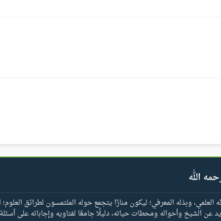
حمه الله
العلمي، وبذله المعرفي؛ ليكون منارًا يتجمع حوله الملتمسون لطرائق العلوم؛ ا
يد عن الشيخ وأحواله ومحطات حياته، دليلًا جامعًا لفتاويه وإجاباته على أسئلة