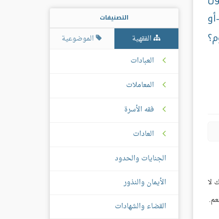
أو
التصنيفات
م؟
الفقهية
الموضوعية
العبادات
المعاملات
فقه الأسرة
العادات
الجنايات والحدود
الأيمان والنذور
 لا
عم.
القضاء والشهادات