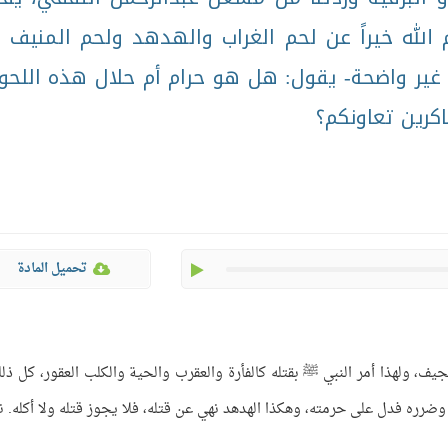
لله خيراً عن لحم الغراب والهدهد ولحم المنيف -
ة غير واضحة- يقول: هل هو حرام أم حلال هذه اللحو
اكرين تعاونكم؟
play
تحميل المادة
جيف، ولهذا أمر النبي ﷺ بقتله كالفأرة والعقرب والحية والكلب العقور، كل ذلك
وضرره فدل على حرمته، وهكذا الهدهد نهي عن قتله، فلا يجوز قتله ولا أكله. ن