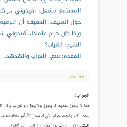
المستمع مشعل: أفيدوني جزاكم ا
حول المنيف.. الحقيقة أن البرقي
وإذا كان حرام فلماذا، أفيدوني ش
الشيخ: الغراب؟
المقدم: نعم.. الغراب والهدهد.
max volume
-01:34
الجواب:
هذا لا يجوز لحمهما لا يجوز ولا يحل، والغراب يأكل ال
يجوز أكله ولحمه حرام؛ لأن الرسول ﷺ أمر بقتله لخبثه 
المقدم:
لكن الهدهد هل هناك علة للنهي عن أكله؟