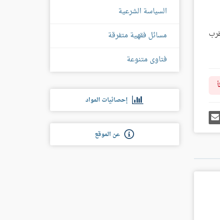
السياسة الشرعية
قرب
مسائل فقهية متفرقة
فتاوى متنوعة
أ
إحصائيات المواد
رك
إرسل
ى
إيميل
غل
عن الموقع
س