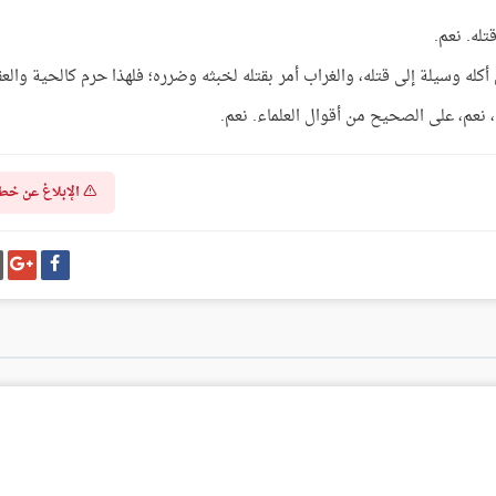
تله. نعم.
أكله وسيلة إلى قتله، والغراب أمر بقتله لخبثه وضرره؛ فلهذا حرم كالحية والع
، نعم، على الصحيح من أقوال العلماء. نعم.
الإبلاغ عن خط
شارك
شا
على
عل
فيسبوك
غو
بل