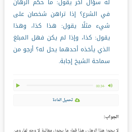
له سؤال آخر يقول: ما حكم الرهان
في الشرع؟ إذا تراهن شخصان على
شيء مثلًا يقول: هذا كذا، وهذا
يقول: كذا، وإذا لم يكن فهل المبلغ
الذي يأخذه أحدهما يحل له؟ أرجو من
سماحة الشيخ إجابة.
play
max volume
-00:34
تحميل المادة
الجواب:
لا يجوز هذا الرهان، هذا قمار ما يجوز، مغالبة لا وجه لها، ومن