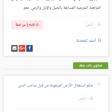
المراهنة الشرعية المسابقة بالخيل والإبل والرمي. نعم.
الإبلاغ عن خطأ
الرهن
أضف للمفضلة
شارك
شارك
إرسل
على
على
إيميل
فيسبوك
غوغل
بلس
فتاوى ذات صلة
حكم استغلال الأرض المرهونة من قبل صاحب الدين
الرهن