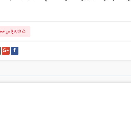
الإبلاغ عن خط
شارك
شا
على
عل
فيسبوك
غو
بل