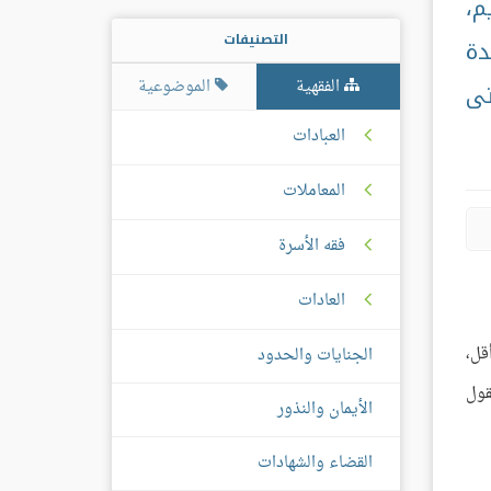
م،
التصنيفات
دة
الفقهية
الموضوعية
تى
العبادات
المعاملات
فقه الأسرة
العادات
قل،
الجنايات والحدود
قول
الأيمان والنذور
القضاء والشهادات