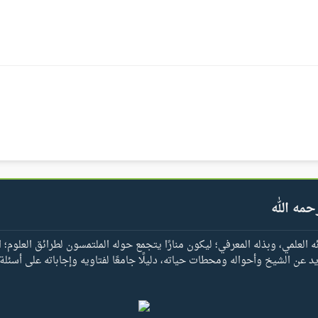
حمه الله
العلمي، وبذله المعرفي؛ ليكون منارًا يتجمع حوله الملتمسون لطرائق العلوم؛ ا
يد عن الشيخ وأحواله ومحطات حياته، دليلًا جامعًا لفتاويه وإجاباته على أسئلة