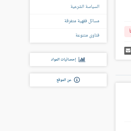
السياسة الشرعية
مسائل فقهية متفرقة
أ
فتاوى متنوعة
رك
إرسل
ى
إيميل
غل
إحصائيات المواد
س
عن الموقع