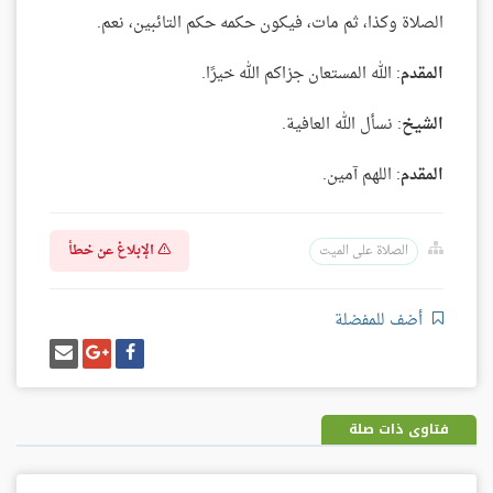
الصلاة وكذا، ثم مات، فيكون حكمه حكم التائبين، نعم.
المقدم
: الله المستعان جزاكم الله خيرًا.
الشيخ
: نسأل الله العافية.
المقدم
: اللهم آمين.
الإبلاغ عن خطأ
الصلاة على الميت
أضف للمفضلة
شارك
شارك
إرسل
على
على
إيميل
فيسبوك
غوغل
بلس
فتاوى ذات صلة