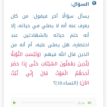
السؤال:
يسأل سؤالًا آخر فيقول: من كان
يعرف عنه أنه لا يصلي في حياته، إلا
أنه ختم حياته بالشهادتين عند
احتضاره، هل يصلى عليه، أم أنه من
الذين قال الله فيهم:
وَلَيْسَتِ التَّوْبَةُ
لِلَّذِينَ يَعْمَلُونَ السَّيِّئَاتِ حَتَّى إِذَا حَضَرَ
أَحَدَهُمُ الْمَوْتُ قَالَ إِنِّي تُبْتُ
الآنَ
[النساء:18]؟
play
max volume
-01:14