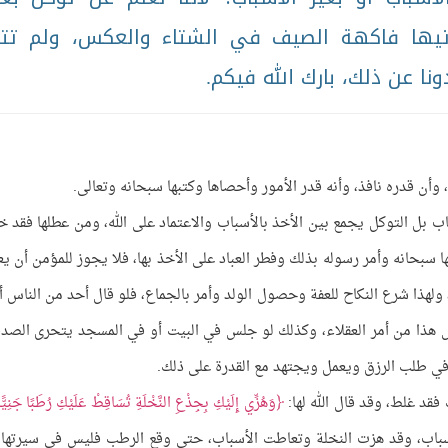
أتيها فاكهة الصيف في الشتاء والعكس، ولم تت
نا عن ذلك، بارك الله فيكم.
، وأن قدره نافذ، وأنه قدر الأمور وأحصاها وكتبها سبحانه وتعالى.
ب بل التوكل يجمع بين الأخذ بالأسباب والاعتماد على الله، ومن عطلها فقد خ
ا سبحانه وأمر رسوله بذلك وفطر العباد على الأخذ بها، فلا يجوز للمؤمن أن ي
ولهذا شرع النكاح للعفة وحصول الولد وأمر بالجماع، فلو قال أحد من الناس أنا
يس هذا من أمر العقلاء، وكذلك لو جلس في البيت أو في المسجد يتحرى الصد
في طلب الرزق ويعمل ويجتهد مع القدرة على ذلك.
فقد غلط، وقد قال الله لها:
وَهُزِّي إِلَيْكِ بِجِذْعِ النَّخْلَةِ تُسَاقِطْ عَلَيْكِ رُطَبًا جَنِيًّا
وهذا أمرٌ لها بالأسباب، وقد هزت النخلة وتعاطت الأسباب، حتى وقع الرطب فليس في سيرتها