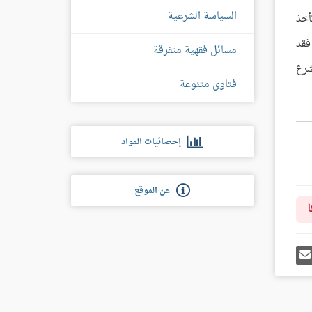
السياسة الشرعية
أخذ
فقد
مسائل فقهية متفرقة
: 5] فشرع
فتاوى متنوعة
إحصائيات المواد
عن الموقع
أ
رك
إرسل
ى
إيميل
غل
س