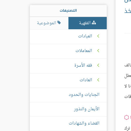
خذ
التصنيفات
الفقهية
الموضوعية
العبادات
المعاملات
الف
فقه الأسرة
عطل
العادات
 لا
الجنايات والحدود
قات
الأيمان والنذور
۝
القضاء والشهادات
 ترك