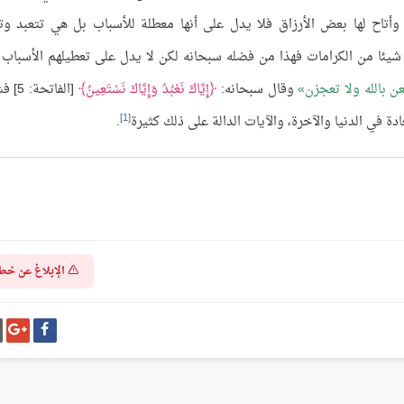
 وأتاح لها بعض الأرزاق فلا يدل على أنها معطلة للأسباب بل هي تتعبد وت
ن شيئا من الكرامات فهذا من فضله سبحانه لكن لا يدل على تعطيلهم الأسباب 
 بالله ولا تعجزن
وقال سبحانه:
إِيَّاكَ نَعْبُدُ وَإِيَّاكَ نَسْتَعِينُ
[الفاتحة
[1]
ادة في الدنيا والآخرة، والآيات الدالة على ذلك كثيرة
.
الإبلاغ عن خط
شارك
شا
على
عل
فيسبوك
غو
بل