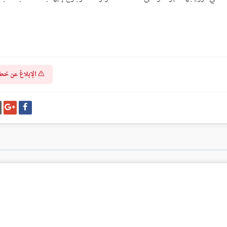
الإبلاغ عن خط
شارك
شا
على
عل
فيسبوك
غو
بل