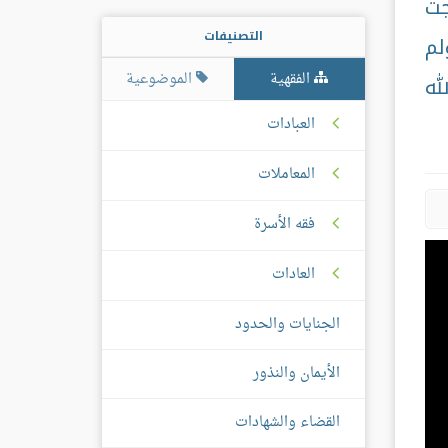
جت
التصنيفات
لم
الفقهية
الموضوعية
له
العبادات
المعاملات
فقه الأسرة
العادات
الجنايات والحدود
الأيمان والنذور
القضاء والشهادات