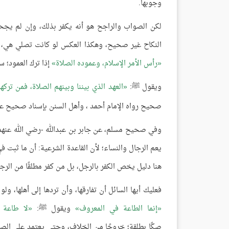
وجوبها.
لكن الصواب والراجح هو أنه يكفر بذلك، وإن لم يجح
النكاح غير صحيح، وهكذا العكس لو كانت تصلي هي، 
رأس الأمر الإسلام، وعموده الصلاة
إذا ترك العمود؛ 
ويقول ﷺ:
العهد الذي بيننا وبينهم الصلاة، فمن تركها
صحيح رواه الإمام أحمد ، وأهل السنن بإسناد صحيح ع
وفي صحيح مسلم، عن جابر بن عبدالله -رضي الله عنهما
يعم الرجال والنساء؛ لأن القاعدة الشرعية: أن ما ثب
هنا دليل يخص الكفر بالرجل، بل من كفر مطلقًا من الرج
فعليك أيها السائل أن تفارقها، وأن تردها إلى أهلها، و
إنما الطاعة في المعروف
ويقول ﷺ:
لا طاعة 
صكًا بطلقة؛ خروجًا من الخلاف، وحتى يعتمد على الصك