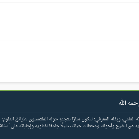
حمه الله
العلمي، وبذله المعرفي؛ ليكون منارًا يتجمع حوله الملتمسون لطرائق العلوم؛ ا
يد عن الشيخ وأحواله ومحطات حياته، دليلًا جامعًا لفتاويه وإجاباته على أسئلة