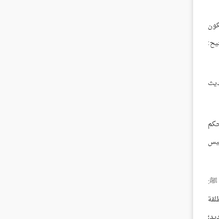
كون
يح:
ديث
حكم
ليس
 ﷺ:
لقة
يد؛