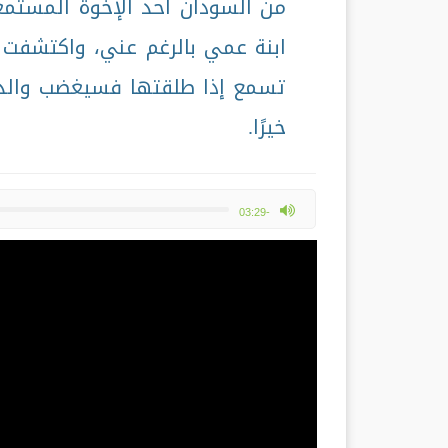
من السودان أحد الإخوة المستمع
ابنة عمي بالرغم عني، واكتشفت أ
تسمع إذا طلقتها فسيغضب والدي
خيرًا.
max volume
-03:29