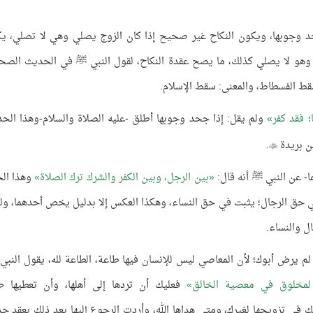
د وجوبها، ويكون النكاح غير صحيح إذا كان الزوج يصلي وهي لا تصلي، ي
وهو لا يصلي كذلك، ما يصح عقدة النكاح، لقول النبي ﷺ في الحديث الصح
سقط الفسطاط، والمعنى: سقط الإسلام.
؛ فقد كفر
ولم يقل: إذا جحد وجوبها أطلق -عليه الصلاة والسلام-وهذا الح
ن بريدة
.

- عن النبي ﷺ أنه قال:
بين الرجل، وبين الكفر والشرك ترك الصلاة
وهذا ال
ت في حق الرجال؛ يثبت في حق النساء، وهكذا العكس إلا بدليل يخص أحدهما، و
ال والنساء.
لو لم يرض أبوك؛ لأن المعاصي ليس للإنسان فيها طاعة، الطاعة لله، يقول النبي
لمخلوق في معصية الخالق
فعليك أن تردها إلى أهلها، وأن تعطيها ط
 في تزويجها لغيرك، ومتى هداها الله، وأردت الرجوع إليها بعد ذلك بعقد جد