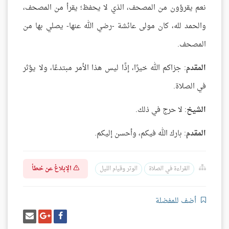
نعم يقرؤون من المصحف، الذي لا يحفظ؛ يقرأ من المصحف،
والحمد لله، كان مولى عائشة -رضي الله عنها- يصلي بها من
المصحف.
المقدم
: جزاكم الله خيرًا، إذًا ليس هذا الأمر مبتدعًا، ولا يؤثر
في الصلاة.
الشيخ
: لا حرج في ذلك.
المقدم
: بارك الله فيكم، وأحسن إليكم.
الإبلاغ عن خطأ
القراءة في الصلاة
الوتر وقيام الليل
أضف للمفضلة
شارك
شارك
إرسل
على
على
إيميل
فيسبوك
غوغل