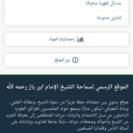
مسائل فقهية متفرقة
فتاوى متنوعة
إحصائيات المواد
عن الموقع
الموقع الرسمي لسماحة الشيخ الإمام ابن باز رحمه الله
موقع يحوي بين صفحاته جمعًا غزيرًا من دعوة الشيخ، وعطائه العلمي،
وبذله المعرفي؛ ليكون منارًا يتجمع حوله الملتمسون لطرائق العلوم؛
الباحثون عن سبل الاعتصام والرشاد، نبراسًا للمتطلعين إلى معرفة المزيد
عن الشيخ وأحواله ومحطات حياته، دليلًا جامعًا لفتاويه وإجاباته على
أسئلة الناس وقضايا المسلمين.