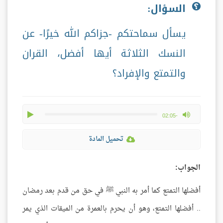
السؤال:
يسأل سماحتكم -جزاكم الله خيرًا- عن
النسك الثلاثة أيها أفضل، القران
والتمتع والإفراد؟
play
max volume
-02:05
تحميل المادة
الجواب:
أفضلها التمتع كما أمر به النبي ﷺ في حق من قدم بعد رمضان
.. أفضلها التمتع، وهو أن يحرم بالعمرة من الميقات الذي يمر