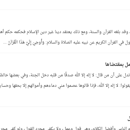
وقد بلغه القرآن والسنة، ومع ذلك يعتقد دينا غير دين الإسلام فحكمه حكم أه
القرآن الكريم عن نبيه عليه الصلاة والسلام: وَأُوحِيَ إِلَيَّ هَذَا الْقُرْآنُ ...
عمل بمقتضاها
 على أن من قال: لا إله إلا الله صدقًا من قلبه دخل الجنة، وفي بعضها خالصً
وا: لا إله إلا الله، فإذا قالوها عصموا مني دماءهم وأموالهم إلا بحقها وحساب
ل
به الناس وأفضل الكلام، وهي قول وعمل، ولا يكفي مجرد القول، ولو كفى مجرد