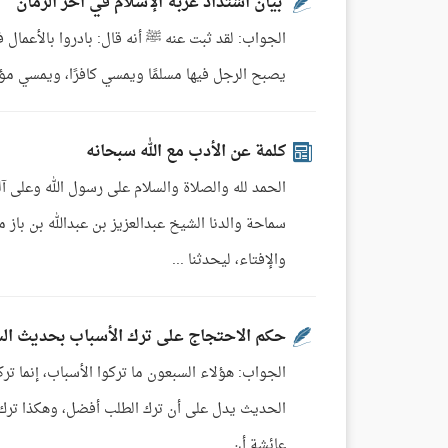
بيان اشتداد غربة الإسلام في آخر الزمان
الجواب: لقد ثبت عنه ﷺ أنه قال: بادروا بالأعمال فت
يصبح الرجل فيها مسلمًا ويمسي كافرًا، ويمسي مؤمنًا، ويصبح كافر
كلمة عن الأدب مع الله سبحانه
الحمد لله والصلاة والسلام على رسول الله وعلى آ
سماحة والدنا الشيخ عبدالعزيز بن عبدالله بن باز م
والإفتاء، ليحدثنا ...
حكم الاحتجاج على ترك الأسباب بحديث السب
الجواب: هؤلاء السبعون ما تركوا الأسباب، إنما تر
الحديث يدل على أن ترك الطلب أفضل، وهكذا ترك ال
عائشة أن ...