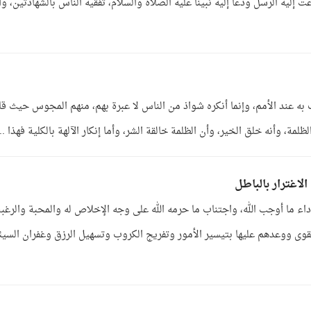
يه الرسل ودعا إليه نبينا عليه الصلاة والسلام، تفقيه الناس بالشهادتين، وأ
 به عند الأمم، وإنما أنكره شواذ من الناس لا عبرة بهم، منهم المجوس حيث قال
ظلمة، وأنه خلق الخير، وأن الظلمة خالقة الشر، وأما إنكار الآلهة بالكلية فهذا ...
الاغترار بالباطل
داء ما أوجب الله، واجتناب ما حرمه الله على وجه الإخلاص له والمحبة والرغبة
التقوى ووعدهم عليها بتيسير الأمور وتفريج الكروب وتسهيل الرزق وغفران السي