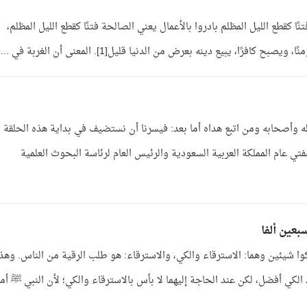
نًا كقطع الليل المظلم بادروا بالأعمال يعني الصالحة فتنًا كقطع الليل المظلم،
ًا، يبيع دينه بعرض من الدنيا قليل[1]. المعنى أن الغربة في ...
له وأصحابه ومن اتبع هداه أما بعد: فيسرنا أن نستضيف في بداية هذه الحلقة
فتي عام المملكة العربية السعودية والرئيس العام لرئاسة البحوث العلمية
عين ألفا
كوا شيئين وهما: الاسترقاء والكي، والاسترقاء: هو طلب الرقية من الناس. وهذا
كي أفضل، لكن عند الحاجة إليهما لا بأس بالاسترقاء والكي؛ لأن النبي ﷺ أمر