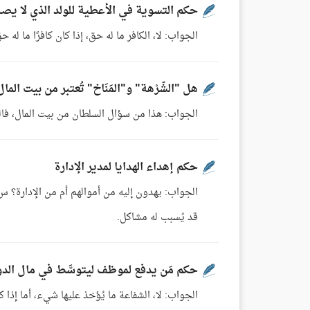
حكم التسوية في الأعطية للولد الذي لا يص
الجواب: لا، الكافر ما له حق، إذا كان كافرًا ما له ح
هل "الشّرْهة" و"المَنَاخ" تُعتبر من بيت الما
الجواب: هذا من سؤال السلطان من بيت المال، فالشيء
حكم إهداء الهدايا لمدير الإدارة
الجواب: يهدون إليه من أموالهم أم من الإدارة؟ س: يه
قد يُسبب له مشاكل.
حكم مَن يدفع لموظف ليتوسَّط في مال الدو
الجواب: لا، الشفاعة ما يُؤخذ عليها شيء، أما إذا 