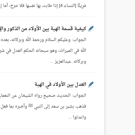
مَرِيئًا [النساء:4] إذا طابت بها نفسها فلا حرج، أما إن أعطته إياه قرضًا؛ ليقضي حاجته ثم يرد ذلك عليها، فيجب عليه ...
كيفية قسمة الهبة بين الأولاد من الذكور وال
الجواب: وعليكم السلام ورحمة الله وبركاته، بعده:
الله في الميراث، وهو سبحانه الحكم العدل في شرع
وبركاته. عبدالعزيز ...
العدل بين الأولاد في الهبة
فذهب بشير بن سعد إلى النبي ﷺ وأخبره بما فعل، فق
واعدلوا ...