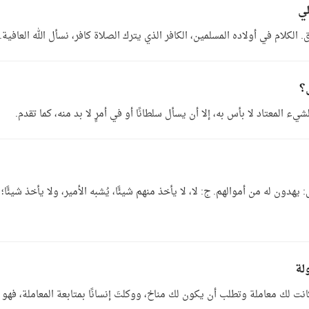
لي
ق. الكلام في أولاده المسلمين، الكافر الذي يترك الصلاة كافر، نسأل الله العافية.
ل؟
 المعتاد لا بأس به، إلا أن يسأل سلطانًا أو في أمرٍ لا بد منه، كما تقدم.
دون له من أموالهم. ج: لا، لا يأخذ منهم شيئًا، يُشبه الأمير، ولا يأخذ شيئًا؛ ل
لة
كانت لك معاملة وتطلب أن يكون لك مناخ، ووكلتَ إنسانًا بمتابعة المعاملة، فهو