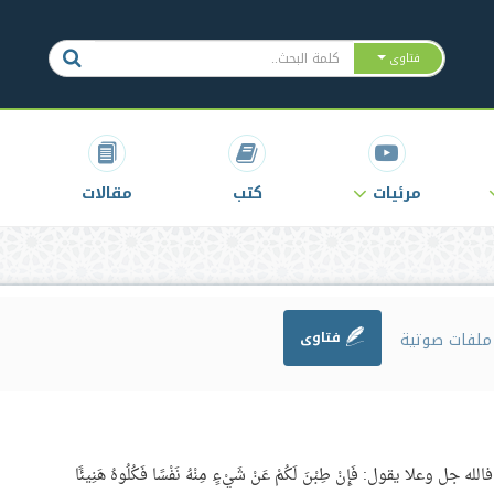
فتاوى
مرئيات
كتب
مقالات
لفات صوتية
فتاوى
وعلا يقول: فَإِنْ طِبْنَ لَكُمْ عَنْ شَيْءٍ مِنْهُ نَفْسًا فَكُلُوهُ هَنِيئًا