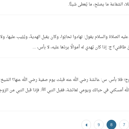
لا، الشفاعة ما يصلح، ما يُعطى شيئًا.
عليه الصلاة والسلام يقول: تهادوا تحابّوا، وكان يقبل الهديةَ، ويُثِيب عليها، ولا
وق طاقتي؟ ج: إذا كان يُهدي له أموالًا يردّها عليه، لا بأس، ...
الزوج؛ فلا بأس. س: عائشة رضي الله عنه قبلت يوم صفية رضي الله عنها؟ الشيخ:
 الله أمسكني في حبالك ويومي لعائشة، فقبل النبي ﷺ. فإذا قبل النبي من الزوج
9
8
7