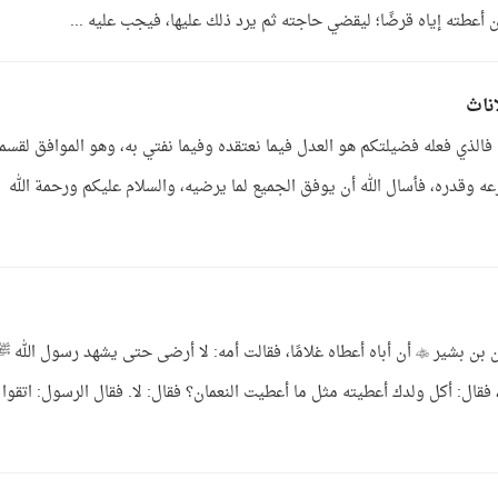
إناث
 فالذي فعله فضيلتكم هو العدل فيما نعتقده وفيما نفتي به، وهو الموافق لقسم
ه وقدره، فأسال الله أن يوفق الجميع لما يرضيه، والسلام عليكم ورحمة الله
الجواب: الحديث صحيح رواه الشيخان عن النعمان بن بشير  أن أباه أعطاه غلامًا، فقالت أمه: لا أرضى حتى يشهد رسول الله
ال: أكل ولدك أعطيته مثل ما أعطيت النعمان؟ فقال: لا. فقال الرسول: اتقوا ا