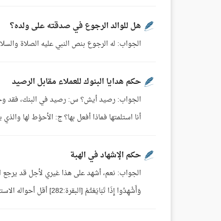
هل للوالد الرجوع في صدقته على ولده؟
الجواب: له الرجوع بنص النبي عليه الصلاة والسلام،
حكم هدايا البنوك للعملاء مقابل الرصيد
الجواب: رصيد أيش؟ س: رصيد في البنك، فقد وجدوا 
أنا استلمتها فماذا أفعل بها؟ ج: الأحوْط لها والذي 
حكم الإشهاد في الهبة
الجواب: نعم، أشهد على هذا غيري لأجل قد يرجع الو
وَأَشْهِدُوا إِذَا تَبَايَعْتُمْ [البقرة:282] أقل أحواله الاستحباب. س: سماها صدقة (ورجع أبي في تلك الصدقة)؟ الشيخ: على ولده... س: ...