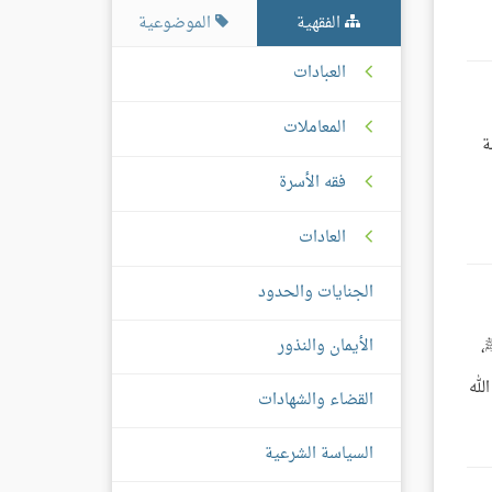
الفقهية
الموضوعية
العبادات
المعاملات
ة
فقه الأسرة
العادات
الجنايات والحدود
الأيمان والنذور
 ﷺ،
لله
القضاء والشهادات
السياسة الشرعية