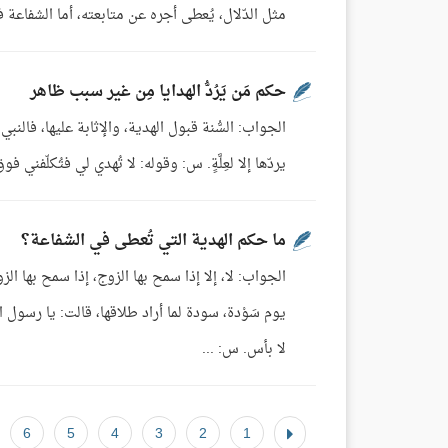
مثل الدّلال، يُعطى أجره عن متابعته، أما الشفاعة ف
حكم مَن يَرُدُّ الهدايا مِن غير سبب ظاهر
الجواب: السُّنة قبول الهدية، والإثابة عليها، فالنبي 
يردّها إلا لعِلَّةٍ. س: وقوله: لا تُهدي لي فتُكلّفني ف
ما حكم الهدية التي تُعطى في الشفاعة؟
الجواب: لا، إلا إذا سمح بها الزوج، إذا سمح بها 
يوم سَوْدة، سودة لما أراد طلاقها، قالت: يا رسول
لا بأس. س: ...
6
5
4
3
2
1