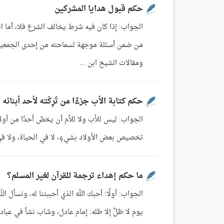
حكم قبول هدايا المشركين
ومقالات الشيخ ابن ...
حكم كتابة الأب جزءًا من تَرِكَته لأحد أبنائه
الجواب: ليس للأب ولا للأم أن يخصَّ أحدًا من أولاد
تخصيص بعض الأولاد بشيءٍ، لا في الحياة، ولا في ال
ما حكم إهداء ترجمة للقرآن لغير المسلم؟
الجواب: أولًا: أحبك الله الذي أحببتنا له، ونسأل الل
يوم لا ظلَّ إلا ظله: إمام عادل، وشاب نشأ في عبادة ا