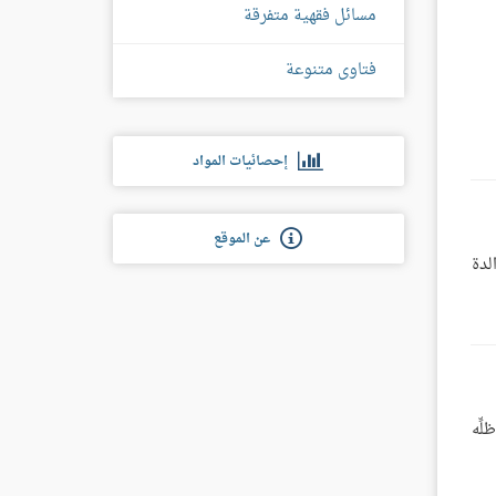
مسائل فقهية متفرقة
 فيه شيء، والنبي ﷺ قبل كثيرًا من هدايا المشركين[1].
فتاوى متنوعة
إحصائيات المواد
عن الموقع
لدة
ِّه