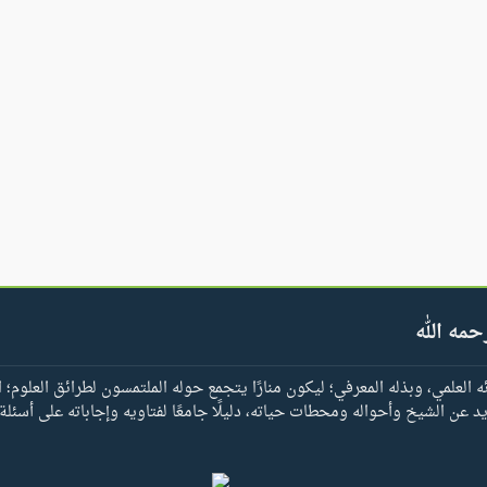
حمه الله
العلمي، وبذله المعرفي؛ ليكون منارًا يتجمع حوله الملتمسون لطرائق العلوم؛ ا
يد عن الشيخ وأحواله ومحطات حياته، دليلًا جامعًا لفتاويه وإجاباته على أسئلة