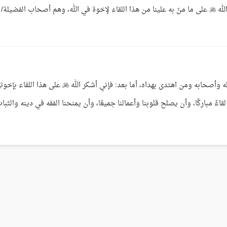
واهتدى بهديه إلى يوم الدين، أما بعد: فإني أشكر الله  على ما منّ به علينا من هذا اللقاء لإخوة في الله، وهم أصحاب الفضيلة/
الحمد لله وصلى الله وسلم على رسول الله وعلى آله وأصحابه ومن اهتدى بهداه، أما بعد: فإني أشكر الله  على هذا اللق
جعله لقاءً مباركًا، وأن يصلح قلوبنا وأعمالنا جميعًا، وأن يمنحنا الفقه في دينه والثبا