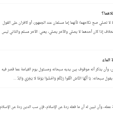
لاهما؟
ة لا تصلي صح نكاحهما؛ لأنهما إما مسلمان عند الجمهور، أو كافران على القول
لاف إذا كان أحدهما لا يصلي والآخر يصلي، يعني: الآخر مسلم والثاني ليس
الماء
ان، وأن يذكر أنه موقوف بين يديه سبحانه ومسئول يوم القيامة عما قصر فيه
َا أَيُّهَا النَّاسُ اتَّقُوا رَبَّكُمْ وَاخْشَوْا يَوْمًا لا يَجْزِي وَالِدٌ ...
له، وأن تبين له أن ما فعله ردة عن الإسلام، فإن سب الدين ردة عن الإسلام