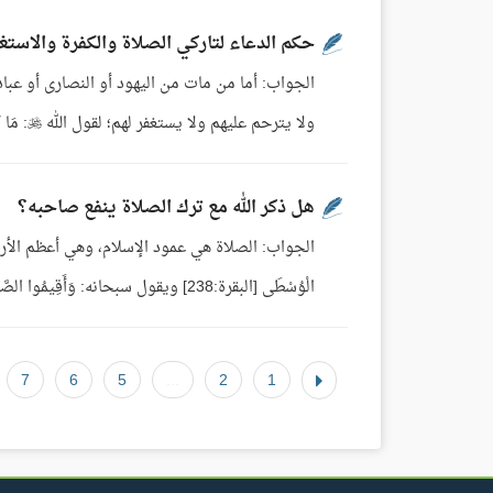
حكم الدعاء لتاركي الصلاة والكفرة والاستغف
الجواب: أما من مات من اليهود أو النصارى أو عباد 
ولا يترحم عليهم ولا يستغفر لهم؛ لقول الله : مَا كَانَ لِلنَّبِيِّ وَالَّذِينَ آمَنُوا أَنْ يَسْتَغْفِرُوا لِلْمُشْرِكِينَ ...
هل ذكر الله مع ترك الصلاة ينفع صاحبه؟
الْوُسْطَى [البقرة:238] ويقول سبحانه: وَأَقِيمُوا الصَّلاةَ وَآتُوا الزَّكَاةَ وَارْكَعُوا مَعَ الرَّاكِعِينَ [البقرة:43] والآيات ...
7
6
5
...
2
1