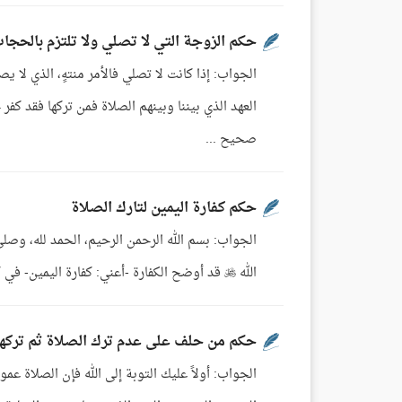
حكم الزوجة التي لا تصلي ولا تلتزم بالحجا
الجواب: إذا كانت لا تصلي فالأمر منتهٍ، الذي لا يصل
العهد الذي بيننا وبينهم الصلاة فمن تركها فقد كفر
صحيح ...
حكم كفارة اليمين لتارك الصلاة
الجواب: بسم الله الرحمن الرحيم، الحمد لله، وصلى
الله  قد أوضح الكفارة -أعني: كفارة اليمين- في كتابه الكريم، حيث قال سبحانه: لا يُؤَاخِذُكُمُ اللَّهُ بِاللَّغْوِ فِي أَيْمَانِكُمْ ...
حكم من حلف على عدم ترك الصلاة ثم تركها
الجواب: أولاً عليك التوبة إلى الله فإن الصلاة عم