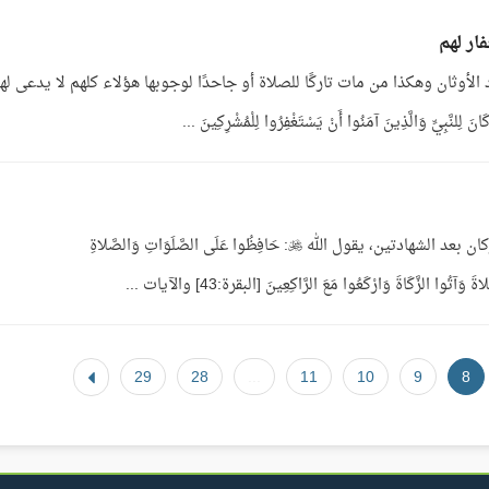
ار لهم
الأوثان وهكذا من مات تاركًا للصلاة أو جاحدًا لوجوبها هؤلاء كلهم لا يدعى له
الجواب: الصلاة هي عمود الإسلام، وهي أعظم الأركان بعد الشهادتين، يقول الله : حَافِظُوا عَلَى الصَّلَوَاتِ وَالصَّلاةِ
29
28
...
11
10
9
8