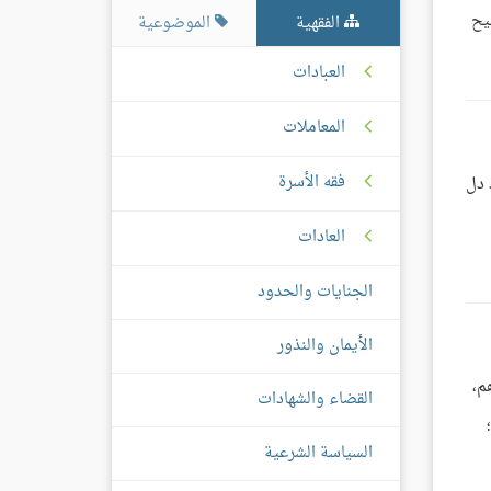
يح
الفقهية
الموضوعية
العبادات
المعاملات
فقه الأسرة
 دل
العادات
الجنايات والحدود
الأيمان والنذور
م،
القضاء والشهادات
السياسة الشرعية