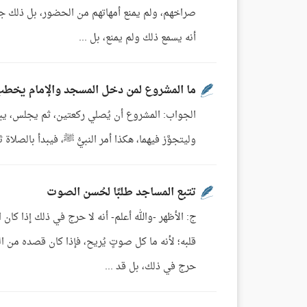
صراخهم، ولم يمنع أمهاتهم من الحضور، بل ذلك ج
أنه يسمع ذلك ولم يمنع، بل ...
ما المشروع لمن دخل المسجد والإمام يخط
الجواب: المشروع أن يُصلي ركعتين، ثم يجلس، يبدأ 
وليتجوَّز فيهما، هكذا أمر النبيُّ ﷺ، فيبدأ بالصلاة
تتبع المساجد طلبًا لحُسن الصوت
ج: الأظهر -والله أعلم- أنه لا حرج في ذلك إذا ك
قلبه؛ لأنه ما كل صوتٍ يُريح، فإذا كان قصده من 
حرج في ذلك، بل قد ...