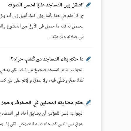
التنقل بين المساجد طلبًا لحسن الصوت
ج: لا أعلم في هذا بأسًا، وإن كنتُ أميل إلى أنه ي
يحصل له فيه ما حصل في الأول من الخشوع والطُّمأ
في صلاته وقراءته ...
ما حكم بناء المساجد من كَسْبٍ حرام؟
الجواب: بناء المسجد صحيحٌ من ذلك، لكن ينبغي أن تُ
كذا؛ صحَّ وصُلِّي فيه، ولا يضرُّ، والإثم على مَن 
حكم مضايقة المصلين في الصفوف وحجز ال
الجواب: ليس للمؤمن أن يضايق أخاه في الصف، 
يفرق بين اثنين كما جاءت به النصوص، لكن إذا وج