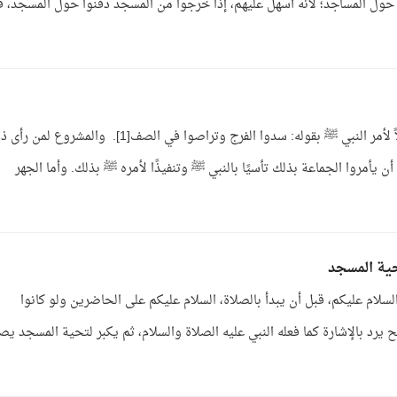
ول المساجد؛ لأنه أسهل عليهم، إذا خرجوا من المسجد دفنوا حول المسجد، فل
ج: عدم سد الفرج لا يجوز بل الواجب سدها امتثالاً لأمر النبي ﷺ بقوله: سدوا الفرج وتراصوا في الصف[1]. والمشروع 
 يأمروا الجماعة بذلك تأسيًا بالنبي ﷺ وتنفيذًا لأمره ﷺ بذلك. وأما الجهر
حية المسجد
لام عليكم، قبل أن يبدأ بالصلاة، السلام عليكم على الحاضرين ولو كانوا
يرد بالإشارة كما فعله النبي عليه الصلاة والسلام، ثم يكبر لتحية المسجد يص