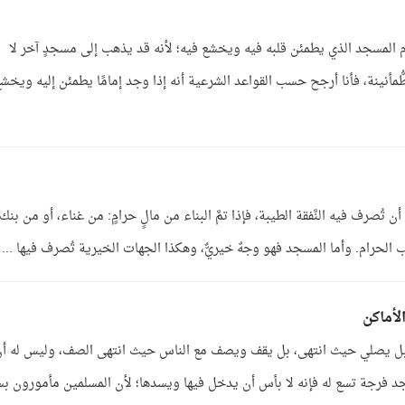
لزم المسجد الذي يطمئن قلبه فيه ويخشع فيه؛ لأنه قد يذهب إلى مسجدٍ آخر لا
نينة، فأنا أرجح حسب القواعد الشرعية أنه إذا وجد إمامًا يطمئن إليه ويخش
صرف فيه النَّفقة الطيبة، فإذا تمَّ البناء من مالٍ حرامٍ: من غناء، أو من بنك،
كسب الحرام. وأما المسجد فهو وجهٌ خيريٌّ، وهكذا الجهات الخيرية تُصرف فيها ...
أماكن
بل يصلي حيث انتهى، بل يقف ويصف مع الناس حيث انتهى الصف، وليس له أ
د فرجة تسع له فإنه لا بأس أن يدخل فيها ويسدها؛ لأن المسلمين مأمورون ب