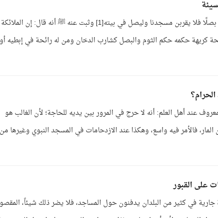
سيئة
ج: ثبت عن رسول الله ﷺ أنه قال: من أكل ثومًا أو بصلًا فلا يقربن مسجدنا وليصل في بيته[1] وثبت عنه ﷺ أنه قال: إن الملائكة
بنو الإنسان[2]. وكل ما له رائحة كريهة حكمه حكم الثوم والبصل كشارب الدخان ومن له رائحة في إبطيه أو
الحرام؟
عروف عند أهل العلم: أنه لا حرج في المرور بين يديه للحاجة؛ لأن الغالب هو
المار، فالأمر فيه واسع، وهكذا عند الازدحامات في المسجد النبوي وغيرها من
ت على القبور
دة جارية في كثير من البلدان يدفنون حول المساجد، فلا يضر ذلك شيئاً، المقصو