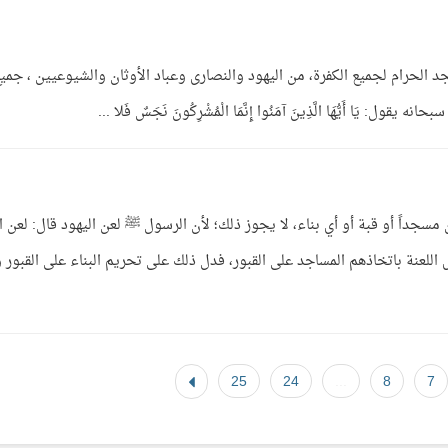
 الحرام لجميع الكفرة، من اليهود والنصارى وعباد الأوثان والشيوعيين ، جمي
: يَا أَيُّهَا الَّذِينَ آمَنُوا إِنَّمَا الْمُشْرِكُونَ نَجَسٌ فَلا ...
مسجداً أو قبة أو أي بناء، لا يجوز ذلك؛ لأن الرسول ﷺ لعن اليهود قال: لعن ال
 اللعنة باتخاذهم المساجد على القبور، فدل ذلك على تحريم البناء على القبور و
25
24
...
8
7