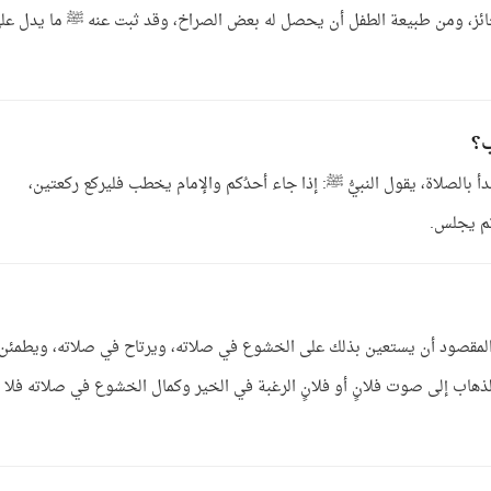
ائز، ومن طبيعة الطفل أن يحصل له بعض الصراخ، وقد ثبت عنه ﷺ ما يدل عل
ب؟
بالصلاة، يقول النبيُّ ﷺ: إذا جاء أحدُكم والإمام يخطب فليركع ركعتين،
 ثم يجلس.
ان المقصود أن يستعين بذلك على الخشوع في صلاته، ويرتاح في صلاته، ويطمئن
الذهاب إلى صوت فلانٍ أو فلانٍ الرغبة في الخير وكمال الخشوع في صلاته فلا