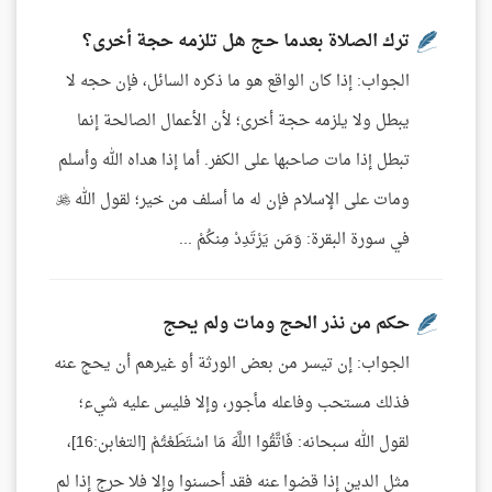
ترك الصلاة بعدما حج هل تلزمه حجة أخرى؟
الجواب: إذا كان الواقع هو ما ذكره السائل، فإن حجه لا
يبطل ولا يلزمه حجة أخرى؛ لأن الأعمال الصالحة إنما
تبطل إذا مات صاحبها على الكفر. أما إذا هداه الله وأسلم
ومات على الإسلام فإن له ما أسلف من خير؛ لقول الله 
في سورة البقرة: وَمَن يَرْتَدِدْ مِنكُمْ ...
حكم من نذر الحج ومات ولم يحج
الجواب: إن تيسر من بعض الورثة أو غيرهم أن يحج عنه
فذلك مستحب وفاعله مأجور، وإلا فليس عليه شيء؛
لقول الله سبحانه: فَاتَّقُوا اللَّهَ مَا اسْتَطَعْتُمْ [التغابن:16]،
مثل الدين إذا قضوا عنه فقد أحسنوا وإلا فلا حرج إذا لم