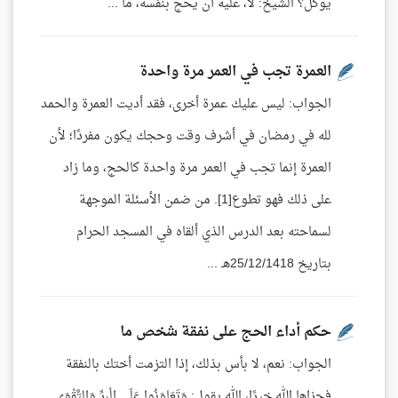
يوكل؟ الشيخ: لا، عليه أن يحج بنفسه، ما ...
العمرة تجب في العمر مرة واحدة
الجواب: ليس عليك عمرة أخرى، فقد أديت العمرة والحمد
لله في رمضان في أشرف وقت وحجك يكون مفردًا؛ لأن
العمرة إنما تجب في العمر مرة واحدة كالحج، وما زاد
على ذلك فهو تطوع[1]. من ضمن الأسئلة الموجهة
لسماحته بعد الدرس الذي ألقاه في المسجد الحرام
بتاريخ 25/12/1418هـ ...
حكم أداء الحج على نفقة شخص ما
الجواب: نعم، لا بأس بذلك، إذا التزمت أختك بالنفقة
فجزاها الله خيرًا، الله يقول: وَتَعَاوَنُوا عَلَى الْبِرِّ وَالتَّقْوَى