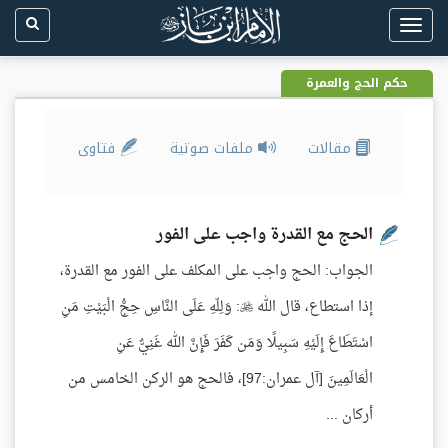
Toggle
navigation
حكم الحج والعمرة
مقالات
ملفات صوتية
فتاوى
الحج مع القدرة واجب على الفور
الجواب: الحج واجب على المكلف على الفور مع القدرة،
إذا استطاع، قال الله : وَلِلّهِ عَلَى النَّاسِ حِجُّ الْبَيْتِ مَنِ
اسْتَطَاعَ إِلَيْهِ سَبِيلًا وَمَن كَفَرَ فَإِنَّ الله غَنِيٌّ عَنِ
الْعَالَمِينَ [آل عمران:97]، فالحج هو الركن الخامس من
أركان ...