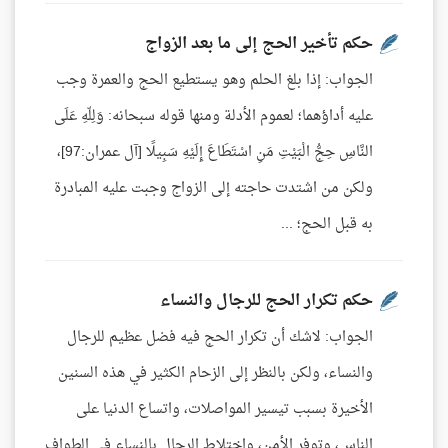
حكم تأخير الحج إلى ما بعد الزواج
الجواب: إذا بلغ الحلم وهو يستطيع الحج والعمرة وجب
عليه أداؤهما؛ لعموم الأدلة ومنها قوله سبحانه: وَلِلّهِ عَلَى
النَّاسِ حِجُّ الْبَيْتِ مَنِ اسْتَطَاعَ إِلَيْهِ سَبِيلًا [آل عمران:97]،
ولكن من اشتدت حاجته إلى الزواج وجبت عليه المبادرة
به قبل الحج؛ ...
حكم تكرار الحج للرجال والنساء
الجواب: لاشك أن تكرار الحج فيه فضل عظيم للرجال
والنساء، ولكن بالنظر إلى الزحام الكثير في هذه السنين
الأخيرة بسبب تيسير المواصلات، واتساع الدنيا على
الناس، وتوفر الأمن، واختلاط الرجال بالنساء في الطواف