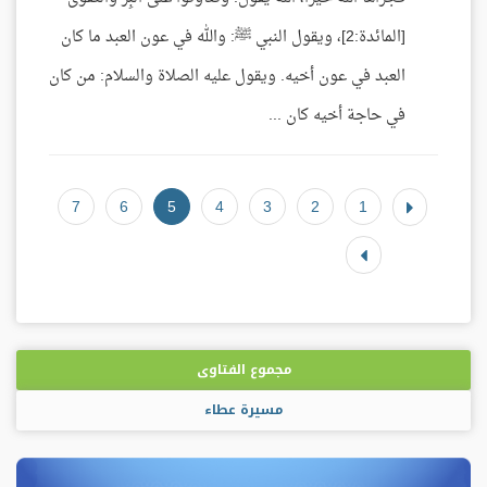
[المائدة:2]، ويقول النبي ﷺ: والله في عون العبد ما كان
العبد في عون أخيه. ويقول عليه الصلاة والسلام: من كان
في حاجة أخيه كان ...
7
6
5
4
3
2
1
مجموع الفتاوى
مسيرة عطاء