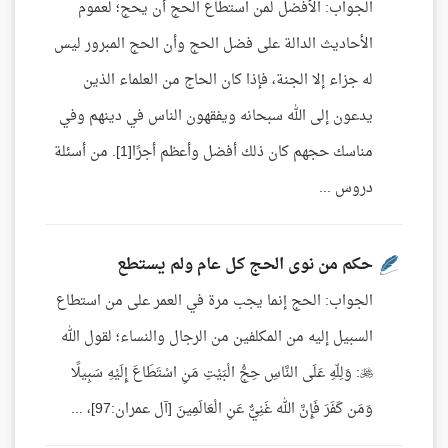
الجواب: الأفضل لمن استطاع الحج أن يحج؛ لعموم
الأحاديث الدالة على فضل الحج وأن الحج المبرور ليس
له جزاء إلا الجنة، فإذا كان الحاج من العلماء الذين
يدعون إلى الله سبحانه ويفقهون الناس في دينهم وفي
مناسك حجهم كان ذلك أفضل وأعظم أجرًا[1]. من أسئلة
دروس ...
حكم من نوى الحج كل عام ولم يستطع
الجواب: الحج إنما يجب مرة في العمر على من استطاع
السبيل إليه من المكلفين من الرجال والنساء؛ لقول الله
: وَلِلّهِ عَلَى النَّاسِ حِجُّ الْبَيْتِ مَنِ اسْتَطَاعَ إِلَيْهِ سَبِيلًا
وَمَن كَفَرَ فَإِنَّ الله غَنِيٌّ عَنِ الْعَالَمِينَ [آل عمران:97]، ...