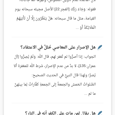
لأن القاعدة عدم تأويل النصوص، ونُمِرُّها كما جاءت،
فقوله: وَجَاءَ رَبُّكَ [الفجر:22] الأصل مجيئه سبحانه يوم
القيامة، مثل ما قال سبحانه: هَلْ يَنْظُرُونَ إِلَّا أَنْ تَأْتِيَهُمُ
الْمَلَائِكَةُ أَوْ ...
هل الإصرار على المعاصي خَللٌ في الاعتقاد؟
الجواب: إذا أصرُّوا لم تُغفر لهم، قال الله: وَلَمْ يُصِرُّوا [آل
عمران:135]، لا بدَّ من عدم الإصرار، شرط الله للمغفرة ألا
يُصرَّ؛ ولهذا قال النبيُّ في الحديث الصحيح:
الصَّلواتُ الخمسُ والجمعةُ إلى الجمعةِ كفَّاراتٌ لِما بينَهنَّ
ما لم ...
هل يقال لمن مات على الكفر أنه في النار؟