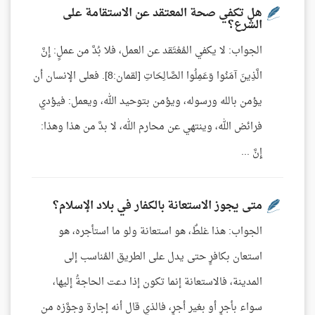
هل تكفي صحة المعتقد عن الاستقامة على
الشرع؟
الجواب: لا يكفي المُعْتَقد عن العمل، فلا بُدَّ من عملٍ: إِنَّ
الَّذِينَ آمَنُوا وَعَمِلُوا الصَّالِحَاتِ [لقمان:8]. فعلى الإنسان أن
يؤمن بالله ورسوله، ويؤمن بتوحيد الله، ويعمل: فيؤدي
فرائض الله، وينتهي عن محارم الله، لا بدَّ من هذا وهذا:
إِنَّ ...
متى يجوز الاستعانة بالكفار في بلاد الإسلام؟
الجواب: هذا غلطٌ، هو استعانة ولو ما استأجره، هو
استعان بكافرٍ حتى يدل على الطريق المُناسب إلى
المدينة، فالاستعانة إنما تكون إذا دعت الحاجةُ إليها،
سواء بأجرٍ أو بغير أجرٍ، فالذي قال أنه إجارة وجوَّزه من