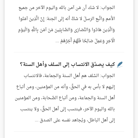
الجواب: لا شك أن مَن آمن بالله واليوم الآخر من جميع
الأمم واتَّبع الرسلَ لا شكَّ أنه إلى الجنة: إِنَّ الَّذِينَ آمَنُوا
وَالَّذِينَ هَادُوا وَالنَّصَارَى وَالصَّابِئِينَ مَنْ آمَنَ بِاللَّهِ وَالْيَوْمِ
الْآخِرِ وَعَمِلَ صَالِحًا فَلَهُمْ أَجْرُهُمْ ...
كيف يصدُق الانتساب إلى السلف وأهل السنة؟
الجواب: السَّلف هم أهل السنة والجماعة، فالانتساب
إليهم لا بأس به في الحقِّ، وأنه من المؤمنين، ومن أتباع
أهل السنة والجماعة، ومن أتباع الصَّحابة، ومن المؤمنين
بالله واليوم الآخر، فينتسب إلى أهل الحقِّ، ولا ينتسب
إلى أهل الباطل، ويُجاهد نفسه على الصدق ...