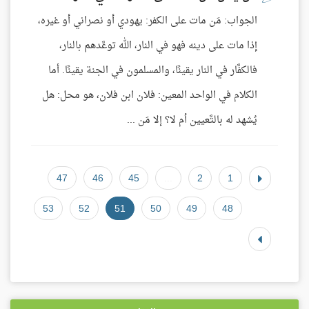
الجواب: مَن مات على الكفر: يهودي أو نصراني أو غيره،
إذا مات على دينه فهو في النار، الله توعَّدهم بالنار،
فالكفَّار في النار يقينًا، والمسلمون في الجنة يقينًا. أما
الكلام في الواحد المعين: فلان ابن فلان، هو محل: هل
يُشهد له بالتَّعيين أم لا؟ إلا مَن ...
47
46
45
...
2
1
53
52
51
50
49
48