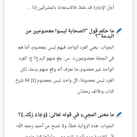
أجل الإجارة قد غلط، فالاستعانة بالمشركين إذا ...
ما حكم قول "الصحابة ليسوا معصومين من
البدعة"؟
الجواب: يعني الفرد الواحد فيهم ليس بمعصوم، أما هم
في الجملة معصومون. س: يقع منهم البدع؟ ج: الفرد
الواحد غير معصوم، ما نعرف أنه وقع منهم بدعة، لكن
الفرد ليس معصومًا، كل واحد ليس بمعصوم.[1] 04 شرح
كتاب وظائف رمضان
ما معنى المجيء في قوله تعالى: {وَجَاءَ رَبُّكَ..}؟
الجواب: هذه الرواية خطأ، ولا تصح عن أحمد رحمه الله؛