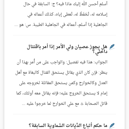
أسلم أحسن الله إليك ماذا فيه؟ ج: السابقة في حال
إسلامه له، تُحْفَظُ له، تُعطى إياه، كذلك أعماله في
الجاهلية إذا أسلم، أعماله في الجاهلية الطيبة. س: هو ...
هل يجوز عصيان ولي الأمر إذا أمر باقتتال
داخلي؟
الجواب: هذا فيه تفصيل: والواجب على من أُمر بهذا أن
ينظر: فإن كان الذي يقاتل يستحق القتال كالبغاة مع أهل
العدل وكالخوارج وكمن يستحق المقاتلة لخروجه على
إمام لا يستحق الخروج عليه؛ فإنه يقاتل معه أولئك، كما
قاتل الصحابة  مع علي الخوارج لما خرجوا عليه ...
ما حكم أتباع الدِّيانات السَّماوية السابقة؟