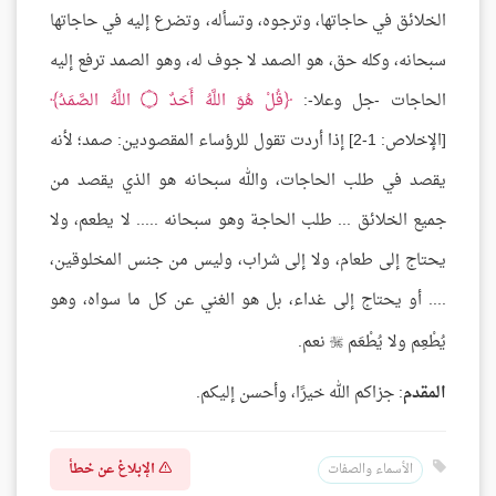
الخلائق في حاجاتها، وترجوه، وتسأله، وتضرع إليه في حاجاتها
سبحانه، وكله حق، هو الصمد لا جوف له، وهو الصمد ترفع إليه
الحاجات -جل وعلا-:
قُلْ هُوَ اللَّهُ أَحَدٌ
۝
اللَّهُ الصَّمَدُ
[الإخلاص: 1-2] إذا أردت تقول للرؤساء المقصودين: صمد؛ لأنه
يقصد في طلب الحاجات، والله سبحانه هو الذي يقصد من
جميع الخلائق ... طلب الحاجة وهو سبحانه ..... لا يطعم، ولا
يحتاج إلى طعام، ولا إلى شراب، وليس من جنس المخلوقين،
.... أو يحتاج إلى غداء، بل هو الغني عن كل ما سواه، وهو
يُطْعِم ولا يُطْعَم
نعم.

المقدم
: جزاكم الله خيرًا، وأحسن إليكم.
الإبلاغ عن خطأ
الأسماء والصفات