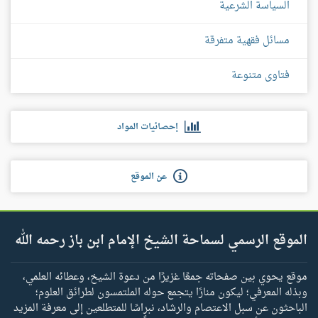
السياسة الشرعية
مسائل فقهية متفرقة
فتاوى متنوعة
إحصائيات المواد
عن الموقع
الموقع الرسمي لسماحة الشيخ الإمام ابن باز رحمه الله
موقع يحوي بين صفحاته جمعًا غزيرًا من دعوة الشيخ، وعطائه العلمي،
وبذله المعرفي؛ ليكون منارًا يتجمع حوله الملتمسون لطرائق العلوم؛
الباحثون عن سبل الاعتصام والرشاد، نبراسًا للمتطلعين إلى معرفة المزيد