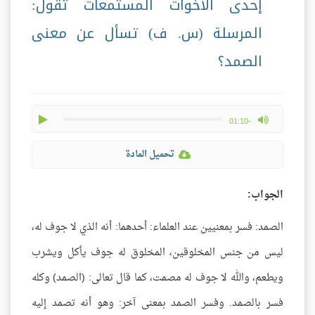
إحدى الأخوات المستمعات تقول:
المرسلة (س. ف) تسأل عن معنى
الصمد؟
play
max volume
-01:10
تحميل المادة
الجواب:
الصمد: فسر بمعنيين عند العلماء: أحدهما: أنه الذي لا جوف له،
ليس من جنس المخلوقين، المخلوق له جوف يأكل ويشرب
ويطعم، والله لا جوف له مصمت، كما قال تعالى: (الصمد) وكله
فسر بالصمد. وفسر الصمد بمعنى آخر: وهو أنه تصمد إليه