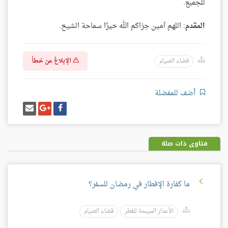
للجميع.
المقدم
: اللهم آمين جزاكم الله خيرًا سماحة الشيخ.
الإبلاغ عن خطأ
قضاء الصيام
أضف للمفضلة
شارك
شارك
إرسل
على
على
إيميل
فيسبوك
غوغل
بلس
فتاوى ذات صلة
ما كفارة الإفطار في رمضان للسفر؟
الأعذار المبيحة للفطر
قضاء الصيام