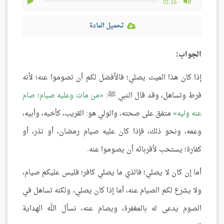
play
max volume
-01:16
تحميل المادة
الجواب:
إذا كان هذا الميت يصلي؛ فالأفضل لكم أن تصوموا عنه؛ لأنه
فرط وتساهل، وقد قال النبي ﷺ:
من مات وعليه صيام؛ صام
عنه وليه
متفق على صحته، والولي هو: القريب، كأخيه، وأبيه،
وعمه، ونحو ذلك، فإذا كان عليه صيام رمضان، أو نذر، أو
كفارة؛ يستحب لأقربائه أن يصوموا عنه.
أما إن كان لا يصلي؛ فالذي ما يصلي كافر؛ فليس عليكم صيام،
ولا يشرع لكم الصيام عنه، أما إذا كان يصلي، ولكنه تساهل في
الصوم يدعى له بالمغفرة، ويصام عنه، نسأل الله الهداية