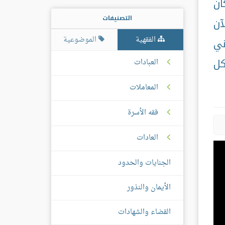
ان
التصنيفات
آن
الفقهية
الموضوعية
ني
كل
العبادات
المعاملات
فقه الأسرة
العادات
الجنايات والحدود
الأيمان والنذور
القضاء والشهادات