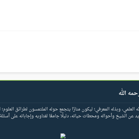
حمه الله
العلمي، وبذله المعرفي؛ ليكون منارًا يتجمع حوله الملتمسون لطرائق العلوم؛ ا
يد عن الشيخ وأحواله ومحطات حياته، دليلًا جامعًا لفتاويه وإجاباته على أسئلة