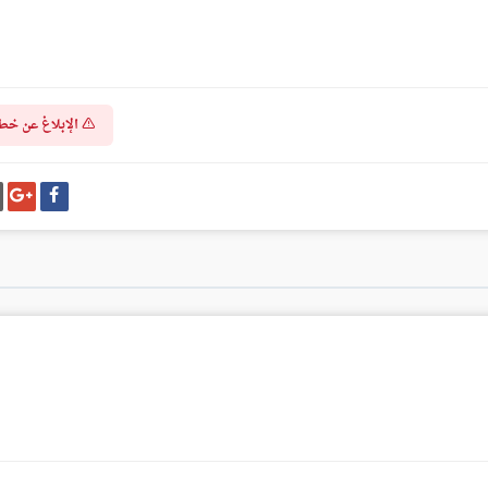
الإبلاغ عن خط
شارك
شا
على
عل
فيسبوك
غو
بل