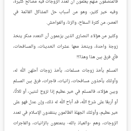
فالمنصفون منهم يعلمون أن تعدد الزوجات فيه مصالح كثيرة،
وفيه خير كثير، وهو من أسباب حل المشاكل القائمة في
العصر، من كثرة السفاح، والزنا، والفواحش.
وكثير من هؤلاء النصارى الذين يزعمون أن التعدد منكر يتخذ
زوجة واحدة، ويتخذ معها عشرات الخدينات، والمسافحات،
فأي فرق بين هذا وهذا؟!
المسلم يأخذ زوجات مسلمات، يأخذ زوجات أحلهن الله له،
وأولئك يأخذون مسافحات، زانيات، فاجرات، فرق بين المسلم
وبين هؤلاء، فالمسلم في خير عظيم إذا تزوج ثنتين، أو ثلاثًا،
أو أربعًا على شرع الله، قد أباح الله له ذلك، وإن عدل فهو على
خير عظيم، وأولئك الجهلة الظالمون ينتقدون الإسلام في تعدد
الزوجات، وهم -والعياذ بالله- يتمتعون بالزانيات، والفاجرات