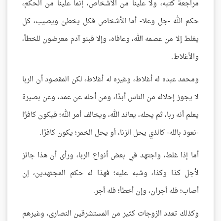
مراجعة كتبه، ولا علينا من الأشخاص، إنما علينا من الحكم،
حكم الله -جل وعلا- أما الأشخاص فكل يخطئ ويصيب، كل
يغلط إلا من عصمه الله، وعافاه، وإلا فبنو آدم معرضون للخطأ،
والأغلاط.
ومحمد عبده له أغلاط، وغيره له أغلاط، لكن المقصود أن الربا
لا يجوز إحلاله من الناس أبدًا، ومن أحله عن عمد، وعن بصيرة
يعلم أنه ربا، ثم يحله، يعاند الله، ويخالف أمر الله؛ فيكون كافرًا
-نعوذ بالله- كالذي يحل الزنا، أو يحل الخمر؛ يكون كافرًا.
أما إذا غلط، واجتهد في بعض أنواع الربا، ورأى أن هذا جائز
لأجل كذا وكذا، وشبه عليه؛ فهذا له حكم المجتهدين، إن
أصاب؛ فله أجران، وإن أخطأ؛ فله أجر.
وكذلك تعدد الزوجات كثير من المستشرقين النصارى، وغيرهم