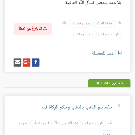
بلا عدد يحصر، نسأل الله العافية.
قضايا المرأة
ردود وتعقيبات
الإبلاغ عن خطأ
الربا والصرف
تعدد الزوجات
أضف للمفضلة
شارك
شارك
إرسل
على
على
إيميل
فيسبوك
غوغل
بلس
فتاوى ذات صلة
حكم بيع الذهب بالذهب وحكم الزكاة فيه
الربا والصرف
زكاة النقدين
قضايا المرأة
شروح
الحديث