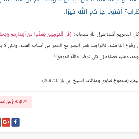
ات؟ أفتونا جزاكم الله خيرًا.
كان التحريم أشد؛ لقول الله سبحانه:
قُل لِّلْمُؤْمِنِينَ يَغُضُّوا مِنْ أَبْصَارِهِمْ وَيَحْف
نظر من وسائل وقوع الفاحشة. فالواجب غض البصر مع الحذر من أسباب الفتنة. ولكن لا 
[1]
مه، وعليه قضاؤه إن كان فرضًا. والله الموفق
.
(مجموع فتاوى ومقالات الشيخ ابن باز 15/ 268).
الإبلاغ عن خط
شارك
شا
على
عل
فيسبوك
غو
بل