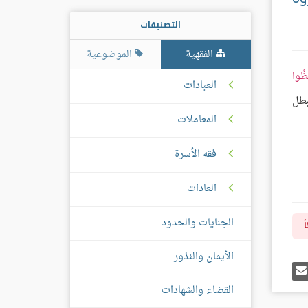
التصنيفات
الفقهية
الموضوعية
َظُوا
العبادات
يبطل
المعاملات
فقه الأسرة
العادات
الجنايات والحدود
أ
الأيمان والنذور
رك
إرسل
ى
إيميل
غل
القضاء والشهادات
س