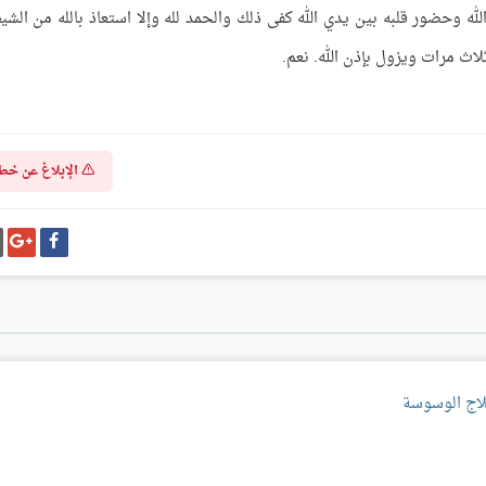
له وحضور قلبه بين يدي الله كفى ذلك والحمد لله وإلا استعاذ بالله من الشي
ثلاث مرات ويزول بإذن الله. نعم.
الإبلاغ عن خط
شارك
شا
على
عل
فيسبوك
غو
بل
لاج الوسوسة