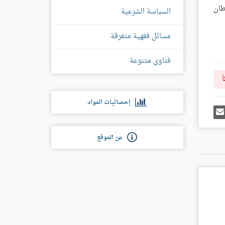
طان
السياسة الشرعية
مسائل فقهية متفرقة
فتاوى متنوعة
أ
إحصائيات المواد
رك
إرسل
ى
إيميل
غل
س
عن الموقع