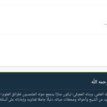
عه
حمه الله
العلمي، وبذله المعرفي؛ ليكون منارًا يتجمع حوله الملتمسون لطرائق العلوم؛ ا
يد عن الشيخ وأحواله ومحطات حياته، دليلًا جامعًا لفتاويه وإجاباته على أسئلة