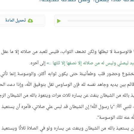
play
تحميل المادة
تها فالوسوسة لا تبطلها ولكن تضعف الثواب، فليس للعبد من صلاته إلا ما عقل م
بد ليصلي وليس له من صلاته إلا نصفها إلا ثلثها ..
إلى آخره.
بخشوع وحضور قلب وطمأنينة حتى يكون ثوابه أكثر، والوسوسة إنما تأتي
قائم بين يديه وجاهد نفسه لله فإن الوساوس تقل بتوفيق الله، وإذا دعت الح
يذ بالله من الشيطان ينفث عن يساره ثلاث مرات ويتعوذ بالله من الشيطان الرج
للنبي ﷺ: "يا رسول الله! إن الشيطان قد لبس علي صلاتي، فأمره أن يستعيذ با
ه عنه تلك الوسوسة".
يستعيذ بالله من الشيطان وينفث عن يساره ولو في الصلاة ثلاثًا ويستعيذ با