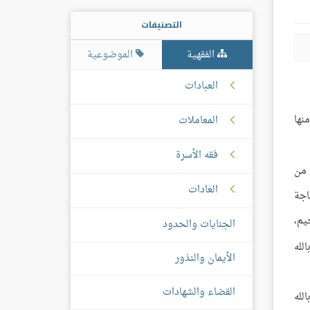
التصنيفات
الفقهية
الموضوعية
العبادات
نها
المعاملات
فقه الأسرة
 من
العادات
اجة
يم،
الجنايات والحدود
لله
الأيمان والنذور
القضاء والشهادات
لله