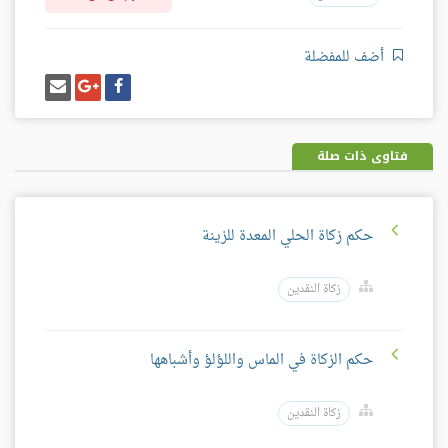
أضف للمفضلة
شارك
شارك
إرسل
على
على
إيميل
فيسبوك
غوغل
بلس
فتاوى ذات صلة
حكم زكاة الحلي المعدة للزينة
زكاة النقدين
حكم الزكاة في الماس واللؤلؤ وأشباهها
زكاة النقدين