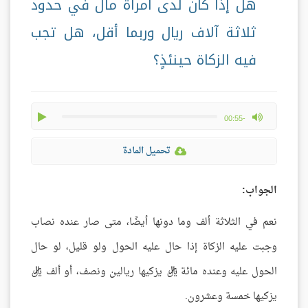
هل إذا كان لدى امرأة مال في حدود
ثلاثة آلاف ريال وربما أقل، هل تجب
فيه الزكاة حينئذٍ؟
play
max volume
-00:55
تحميل المادة
الجواب:
نعم في الثلاثة ألف وما دونها أيضًا، متى صار عنده نصاب
وجبت عليه الزكاة إذا حال عليه الحول ولو قليل، لو حال
الحول عليه وعنده مائة ريال يزكيها ريالين ونصف، أو ألف ريال
يزكيها خمسة وعشرون.