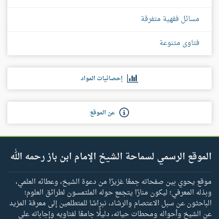
مسائل فقهية متفرقة
فتاوى متنوعة
إحصائيات المواد
عن الموقع
الموقع الرسمي لسماحة الشيخ الإمام ابن باز رحمه الله
موقع يحوي بين صفحاته جمعًا غزيرًا من دعوة الشيخ، وعطائه العلمي،
وبذله المعرفي؛ ليكون منارًا يتجمع حوله الملتمسون لطرائق العلوم؛
الباحثون عن سبل الاعتصام والرشاد، نبراسًا للمتطلعين إلى معرفة المزيد
عن الشيخ وأحواله ومحطات حياته، دليلًا جامعًا لفتاويه وإجاباته على