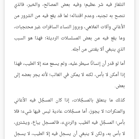
التلفاز فيه شر عظيم؛ وفيه بعض المصالح، والخير، فالذي
ننصح به تجنبه، وعدم اقتنائه؛ لما قد يقع فيه من الشرور من
الأغاني وآلات الملاهي، وبروز النساء السافرات غير محتجبات،
وما يقع فيه من بعض المسلسلات الرديئة؛ فهذا هو السبب
الذي ينبغي ألا يقتنى من أجله.
أما لو قدر أن إنسانًا سيطر عليه، ولم يسمع منه إلا الطيب، فهذا
إذا أمكن لا بأس، لكنه لا يمكن في الغالب؛ لأنه يجر بعضه إلى
بعض.
كذلك ما يتعلق بالمسجِّلات، إذا كان المسجِّل فيه الأغاني
والمنكرات؛ لا يجوز، أما مسجِّلات عادية ليس فيها شيء؛ فلا
بأس؛ المسجِّل فيه الطيب والرديء، فالمسجل يباع، ويشترى،
لا بأس به، ولكن لا ينبغي أن يسجل فيه إلا الطيب، لا يسجل