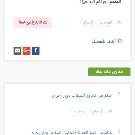
المقدم:
جزاكم الله خيرًا.
الإبلاغ عن خطأ
المواقيت
الإحرام
أضف للمفضلة
شارك
شارك
إرسل
على
على
إيميل
فيسبوك
غوغل
بلس
فتاوى ذات صلة
حكم من تجاوز الميقات دون إحرام
الإحرام
المواقيت
حكم من قدم للعمرة وتجاوز الميقات ولم يحرم