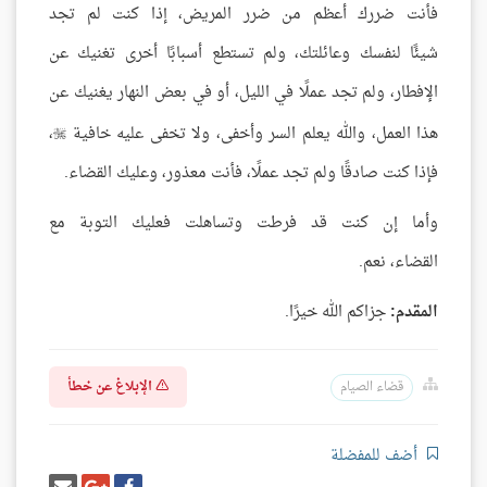
فأنت ضررك أعظم من ضرر المريض، إذا كنت لم تجد
شيئًا لنفسك وعائلتك، ولم تستطع أسبابًا أخرى تغنيك عن
الإفطار، ولم تجد عملًا في الليل، أو في بعض النهار يغنيك عن
هذا العمل، والله يعلم السر وأخفى، ولا تخفى عليه خافية
،

فإذا كنت صادقًا ولم تجد عملًا، فأنت معذور، وعليك القضاء.
وأما إن كنت قد فرطت وتساهلت فعليك التوبة مع
القضاء، نعم.
المقدم:
جزاكم الله خيرًا.
الإبلاغ عن خطأ
قضاء الصيام
أضف للمفضلة
شارك
شارك
إرسل