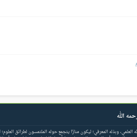
حمه الله
العلمي، وبذله المعرفي؛ ليكون منارًا يتجمع حوله الملتمسون لطرائق العلوم؛ ا