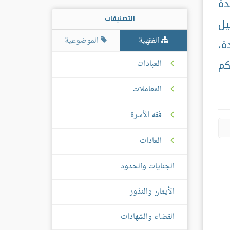
دة
التصنيفات
يل
الفقهية
الموضوعية
ة،
كم
العبادات
المعاملات
فقه الأسرة
العادات
الجنايات والحدود
الأيمان والنذور
القضاء والشهادات