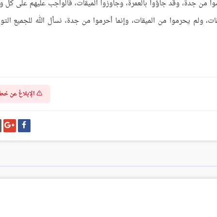
وا من جدة، وقد جاؤوا بالعمرة، وجاوزوا الميقات، فالواجب عليهم على كل و
ات، ولم يحرموا من الميقات، وإنما أحرموا من جدة، نسأل الله للجميع التو
الإبلاغ عن خط
شارك
شا
على
عل
فيسبوك
غو
بل