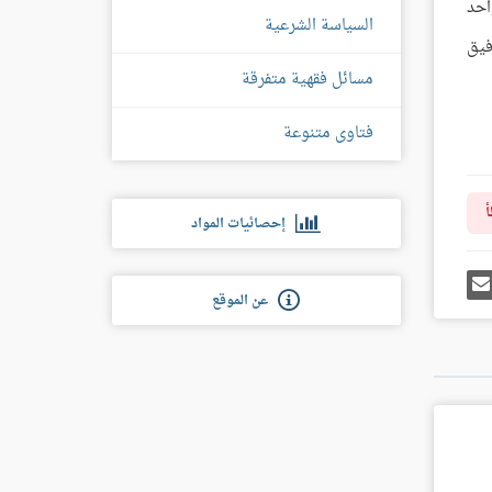
احد
السياسة الشرعية
فيق
مسائل فقهية متفرقة
فتاوى متنوعة
أ
إحصائيات المواد
رك
إرسل
ى
إيميل
عن الموقع
غل
س