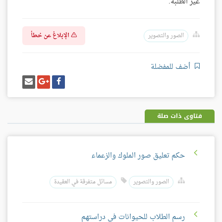
غير الطلبة.
الإبلاغ عن خطأ
الصور والتصوير
أضف للمفضلة
شارك
شارك
إرسل
على
على
إيميل
فيسبوك
غوغل
بلس
فتاوى ذات صلة
حكم تعليق صور الملوك والزعماء
الصور والتصوير
مسائل متفرقة في العقيدة
رسم الطلاب للحيوانات في دراستهم