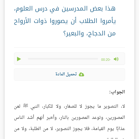
هذا بعض المدرسين في درس العلوم،
يأمروا الطلاب أن يصوروا ذوات الأرواح
من الدجاج، والبعير؟
play
max volume
-00:20
تحميل المادة
الجواب:
لا، التصوير ما يجوز لا للصغار، ولا للكبار، النبي ﷺ لعن
المصورين، وتوعد المصورين بالنار، وأخبر أنهم أشد الناس
عذابًا يوم القيامة، فلا يجوز التصوير، لا من الطلبة، ولا من