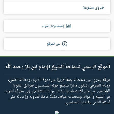
فتاوى متنوعة
إحصائيات المواد
عن الموقع
الموقع الرسمي لسماحة الشيخ الإمام ابن باز رحمه الله
موقع يحوي بين صفحاته جمعًا غزيرًا من دعوة الشيخ، وعطائه العلمي،
وبذله المعرفي؛ ليكون منارًا يتجمع حوله الملتمسون لطرائق العلوم؛
الباحثون عن سبل الاعتصام والرشاد، نبراسًا للمتطلعين إلى معرفة المزيد
عن الشيخ وأحواله ومحطات حياته، دليلًا جامعًا لفتاويه وإجاباته على
أسئلة الناس وقضايا المسلمين.