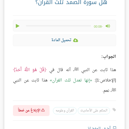
هل سورة الصمد ثلث القرآن؟
play
max volume
-00:08
تحميل المادة
الجواب:
هذا ثابت عن النبي ﷺ، أنه قال في
قُلْ هُوَ اللَّهُ أَحَدٌ
[الإخلاص:1]:
إنها تعدل ثلث القرآن
هذا ثابت عن النبي
ﷺ، نعم.
الإبلاغ عن خطأ
الحكم على الأحاديث
القرآن وعلومه
أضف للمفضلة