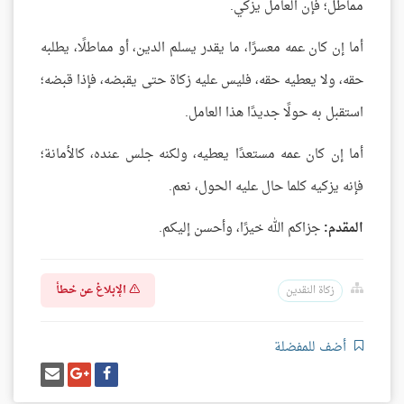
مماطل؛ فإن العامل يزكي.
أما إن كان عمه معسرًا، ما يقدر يسلم الدين، أو مماطلًا، يطلبه
حقه، ولا يعطيه حقه، فليس عليه زكاة حتى يقبضه، فإذا قبضه؛
استقبل به حولًا جديدًا هذا العامل.
أما إن كان عمه مستعدًا يعطيه، ولكنه جلس عنده، كالأمانة؛
فإنه يزكيه كلما حال عليه الحول، نعم.
المقدم:
جزاكم الله خيرًا، وأحسن إليكم.
الإبلاغ عن خطأ
زكاة النقدين
أضف للمفضلة
شارك
شارك
إرسل
على
على
إيميل
فيسبوك
غوغل