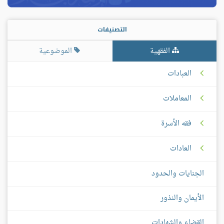
التصنيفات
الفقهية
الموضوعية
العبادات
المعاملات
فقه الأسرة
العادات
الجنايات والحدود
الأيمان والنذور
القضاء والشهادات