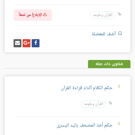
الإبلاغ عن خطأ
القرآن وعلومه
أضف للمفضلة
شارك
شارك
إرسل
على
على
إيميل
فيسبوك
غوغل
بلس
فتاوى ذات صلة
حكم الكلام أثناء قراءة القرآن
القرآن وعلومه
حكم أخذ المصحف باليد اليسرى