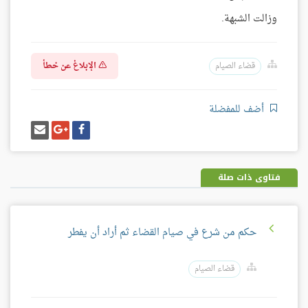
وزالت الشبهة.
الإبلاغ عن خطأ
قضاء الصيام
أضف للمفضلة
شارك
شارك
إرسل
على
على
إيميل
فيسبوك
غوغل
بلس
فتاوى ذات صلة
حكم من شرع في صيام القضاء ثم أراد أن يفطر
قضاء الصيام