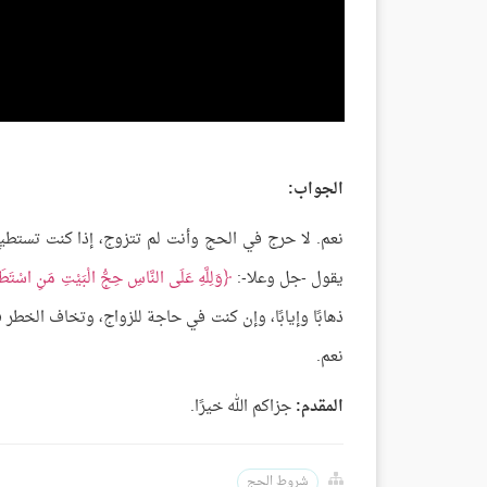
الجواب:
نعم. لا حرج في الحج وأنت لم تتزوج، إذا كنت تستطيع
يقول -جل وعلا-:
وَلِلَّهِ عَلَى النَّاسِ حِجُّ الْبَيْتِ مَنِ اسْتَطَا
ذهابًا وإيابًا، وإن كنت في حاجة للزواج، وتخاف الخطر فا
نعم.
المقدم:
جزاكم الله خيرًا.
شروط الحج