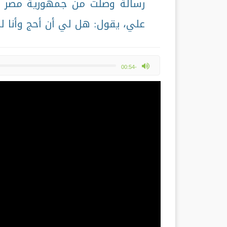
رسالة وصلت من جمهورية مصر ا
علي، يقول: هل لي أن أحج وأنا لم أ
max volume
-00:54