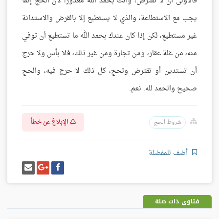
فالأولى أن لا تقترض، وأنت بحمد الله معذور؛ لأن الحج إنما
يجب مع الاستطاعة، والذي لا يستطيع إلا بالقرض والاستدانة
غير مستطيع، لكن إذا كان عندك بحمد الله ما تستطيع أن توفي
منه، من غلة عقار، ومن تجارة ومن غير ذلك، فلا بأس ولا حرج
أن تستدين أو تقترض وتحج، كل ذلك لا حرج فيه، والحج
صحيح والحمد لله. نعم.
الإبلاغ عن خطأ
شروط الحج
أضف للمفضلة
شارك
شارك
إرسل
على
على
إيميل
فيسبوك
غوغل
بلس
فتاوى ذات صلة