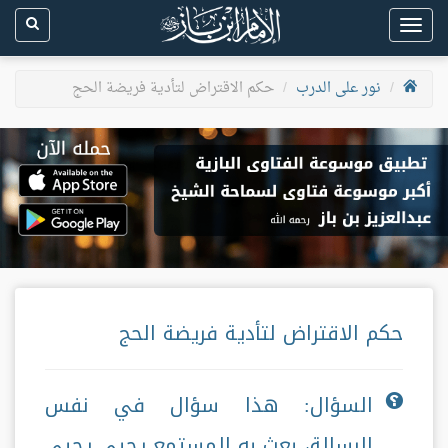
Toggle
navigation
نور على الدرب
حكم الاقتراض لتأدية فريضة الحج
حكم الاقتراض لتأدية فريضة الحج
السؤال: هذا سؤال في نفس
الرسالة، بعث به المستمع يحيى يحيى