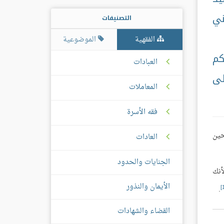
ني
التصنيفات
الفقهية
الموضوعية
كم
العبادات
لى
المعاملات
فقه الأسرة
حين
العادات
الجنايات والحدود
أنك
الأيمان والنذور
.
القضاء والشهادات