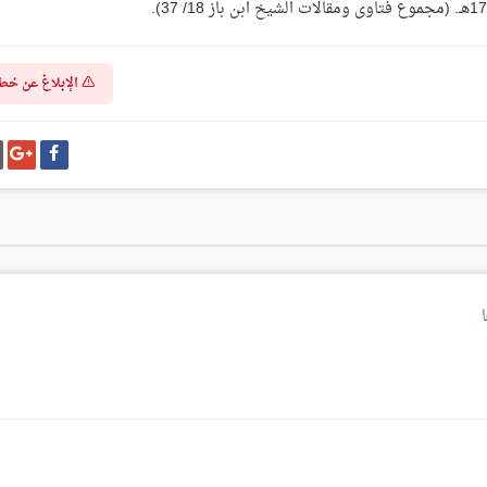
الإبلاغ عن خط
شارك
شا
على
عل
فيسبوك
غو
بل