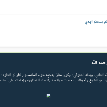
م يستطع الهدي
حمه الله
العلمي، وبذله المعرفي؛ ليكون منارًا يتجمع حوله الملتمسون لطرائق العلوم؛ ا
يد عن الشيخ وأحواله ومحطات حياته، دليلًا جامعًا لفتاويه وإجاباته على أسئلة