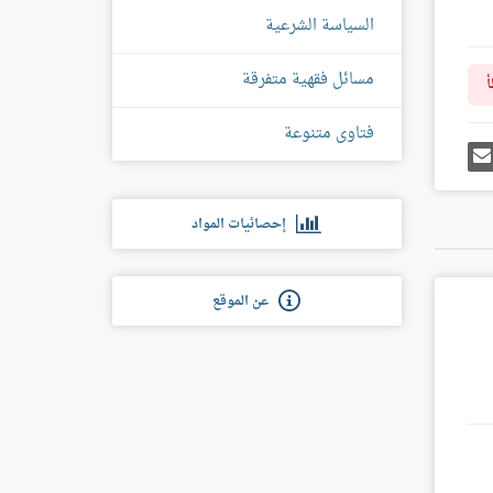
السياسة الشرعية
مسائل فقهية متفرقة
أ
فتاوى متنوعة
رك
إرسل
ى
إيميل
غل
س
إحصائيات المواد
عن الموقع