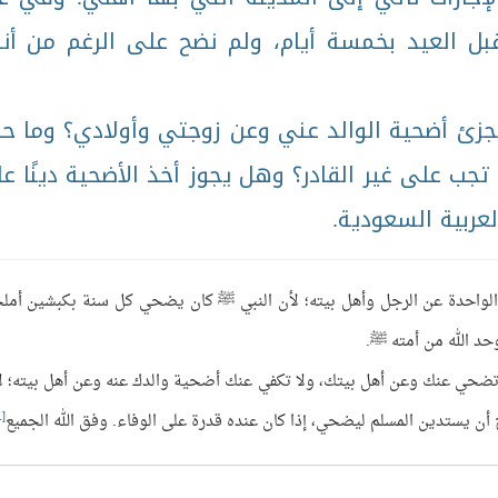
قبل العيد بخمسة أيام، ولم نضح على الرغم من أن
ئ أضحية الوالد عني وعن زوجتي وأولادي؟ وما ح
تجب على غير القادر؟ وهل يجوز أخذ الأضحية دينًا ع
لعربية السعودية.
لواحدة عن الرجل وأهل بيته؛ لأن النبي ﷺ كان يضحي كل سنة بكبشين أمل
حد الله من أمته ﷺ.
 تضحي عنك وعن أهل بيتك، ولا تكفي عنك أضحية والدك عنه وعن أهل بيته؛ ل
[1]
ن يستدين المسلم ليضحي، إذا كان عنده قدرة على الوفاء. وفق الله الجميع