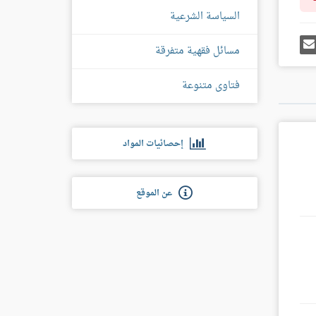
السياسة الشرعية
رك
إرسل
مسائل فقهية متفرقة
ى
إيميل
غل
س
فتاوى متنوعة
إحصائيات المواد
عن الموقع