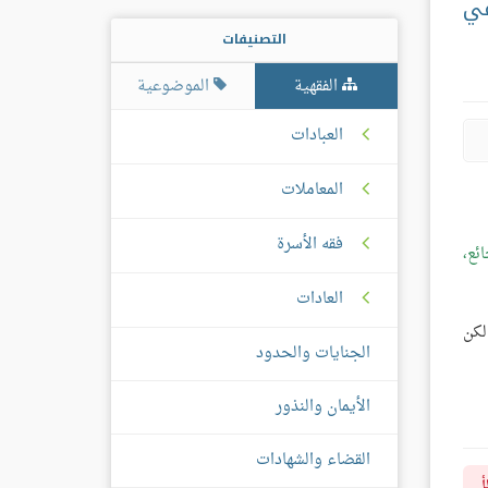
في
التصنيفات
الفقهية
الموضوعية
العبادات
المعاملات
فقه الأسرة
ئع،
العادات
لكن
الجنايات والحدود
الأيمان والنذور
القضاء والشهادات
أ