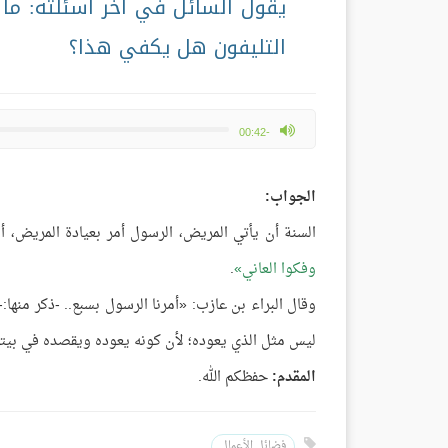
يقول السائل في آخر أسئلته: ما 
التليفون هل يكفي هذا؟
max volume
-00:42
الجواب:
السنة أن يأتي المريض، الرسول أمر بعيادة المريض، أم
وفكوا العاني
.
وقال البراء بن عازب: «أمرنا الرسول بسبع.. -ذكر منها
ليس مثل الذي يعوده؛ لأن كونه يعوده ويقصده في بيته
المقدم:
حفظكم الله.
فضائل الأعمال