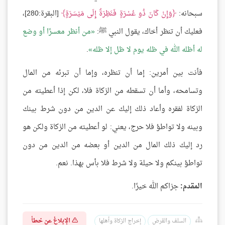
سبحانه:
وَإِنْ كَانَ ذُو عُسْرَةٍ فَنَظِرَةٌ إِلَى مَيْسَرَةٍ
[البقرة:280]،
فعليك أن تنظر أخاك، يقول النبي ﷺ:
من أنظر معسرًا أو وضع
له أظله الله في ظله يوم لا ظل إلا ظله
.
فأنت بين أمرين: إما أن تنظره، وإما أن تبرئه من المال
وتسامحه، وأما أن تسقطه من الزكاة فلا، لكن إذا أعطيته من
الزكاة لفقره وأعاد ذلك إليك عن الدين من دون شرط بينك
وبينه ولا تواطؤ فلا حرج، يعني: لو أعطيته من الزكاة ولكن هو
رد إليك ذلك المال من الدين أو بعضه من الدين من دون
تواطؤ بينكم ولا حيلة ولا شرط فلا بأس بهذا. نعم.
المقدم:
جزاكم الله خيرًا.
الإبلاغ عن خطأ
السلف والقرض
إخراج الزكاة وأهلها