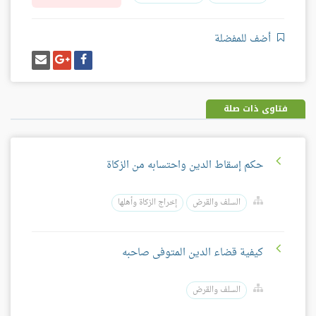
أضف للمفضلة
شارك
شارك
إرسل
على
على
إيميل
فيسبوك
غوغل
بلس
فتاوى ذات صلة
حكم إسقاط الدين واحتسابه من الزكاة
السلف والقرض
إخراج الزكاة وأهلها
كيفية قضاء الدين المتوفى صاحبه
السلف والقرض