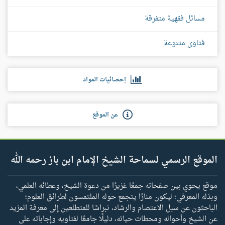
مسائل فقهية متفرقة
فتاوى متنوعة
إحصائيات المواد
عن الموقع
الموقع الرسمي لسماحة الشيخ الإمام ابن باز رحمه الله
موقع يحوي بين صفحاته جمعًا غزيرًا من دعوة الشيخ، وعطائه العلمي،
وبذله المعرفي؛ ليكون منارًا يتجمع حوله الملتمسون لطرائق العلوم؛
الباحثون عن سبل الاعتصام والرشاد، نبراسًا للمتطلعين إلى معرفة المزيد
عن الشيخ وأحواله ومحطات حياته، دليلًا جامعًا لفتاويه وإجاباته على