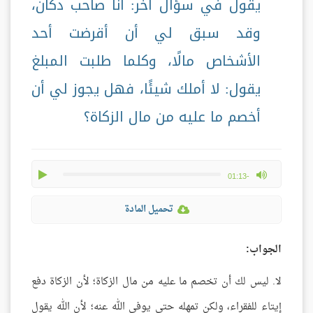
يقول في سؤال آخر: أنا صاحب دكان،
وقد سبق لي أن أقرضت أحد
الأشخاص مالًا، وكلما طلبت المبلغ
يقول: لا أملك شيئًا، فهل يجوز لي أن
أخصم ما عليه من مال الزكاة؟
play
max volume
-01:13
تحميل المادة
الجواب:
لا. ليس لك أن تخصم ما عليه من مال الزكاة؛ لأن الزكاة دفع
إيتاء للفقراء، ولكن تمهله حتى يوفي الله عنه؛ لأن الله يقول