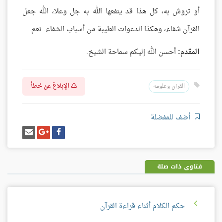
أو تروش به، كل هذا قد ينفعها الله به جل وعلا، الله جعل
القرآن شفاء، وهكذا الدعوات الطيبة من أسباب الشفاء. نعم.
المقدم:
أحسن الله إليكم سماحة الشيخ.
الإبلاغ عن خطأ
القرآن وعلومه
أضف للمفضلة
شارك
شارك
إرسل
على
على
إيميل
فيسبوك
غوغل
بلس
فتاوى ذات صلة
حكم الكلام أثناء قراءة القرآن