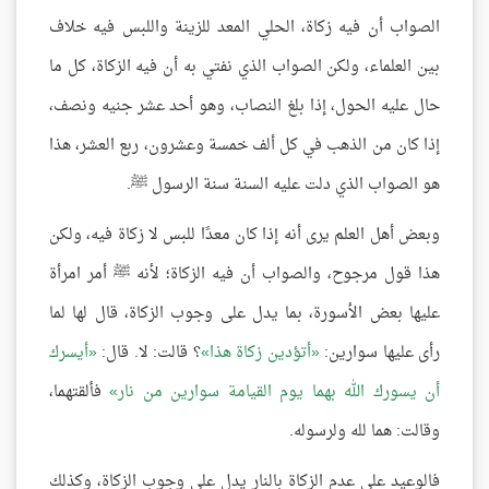
الصواب أن فيه زكاة، الحلي المعد للزينة واللبس فيه خلاف
بين العلماء، ولكن الصواب الذي نفتي به أن فيه الزكاة، كل ما
حال عليه الحول، إذا بلغ النصاب، وهو أحد عشر جنيه ونصف،
إذا كان من الذهب في كل ألف خمسة وعشرون، ربع العشر، هذا
هو الصواب الذي دلت عليه السنة سنة الرسول ﷺ.
وبعض أهل العلم يرى أنه إذا كان معدًا للبس لا زكاة فيه، ولكن
هذا قول مرجوح، والصواب أن فيه الزكاة؛ لأنه ﷺ أمر امرأة
عليها بعض الأسورة، بما يدل على وجوب الزكاة، قال لها لما
رأى عليها سوارين:
أتؤدين زكاة هذا
؟ قالت: لا. قال:
أيسرك
أن يسورك الله بهما يوم القيامة سوارين من نار
فألقتهما،
وقالت: هما لله ولرسوله.
فالوعيد على عدم الزكاة بالنار يدل على وجوب الزكاة، وكذلك