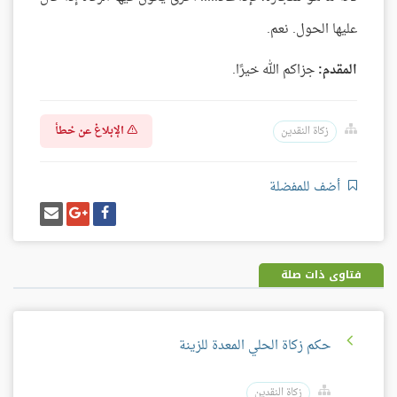
عليها الحول. نعم.
المقدم:
جزاكم الله خيرًا.
الإبلاغ عن خطأ
زكاة النقدين
أضف للمفضلة
شارك
شارك
إرسل
على
على
إيميل
فيسبوك
غوغل
بلس
فتاوى ذات صلة
حكم زكاة الحلي المعدة للزينة
زكاة النقدين