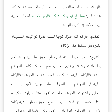
قال لأم سلمة لما سألته وكانت تلبس أوضاحًا من ذهب: أكنز
هذا؟ قال:
ما بلغ أن يزكى فزكي فليس بكنز
فجعل الحلية
ليست بكنز إذا أديت الزكاة.
المقدم:
جزاكم الله خيرًا. كونها تلبسه لفترة ثم تبيعه لتستبدله
بغيره هل يسقط هذا الزكاة؟
الشيخ:
الصواب إذا باعته قبل تمام الحول ما عليه زكاة، لكن
إذا عادت وشرت يبتدي الحول، نعم ...، لكن كانت الدراهم
عندها فالزكاة باقية، إذا كانت باعت الذهب بالدراهم؛ فالزكاة
باقية في الدراهم على الحول السابق تزكيها، لكن لو باعت
الحلي واشترت بالدراهم حاجات أخرى مثل سيارة للركوب،
مثل ملابس، مثل فرش للبيت؛ انقطع الحول، صار ما فيه زكاة؛
لأنه ما هو للتجارة، فإذا عاد..... أخرى يكون فيها الزكاة إذا حال