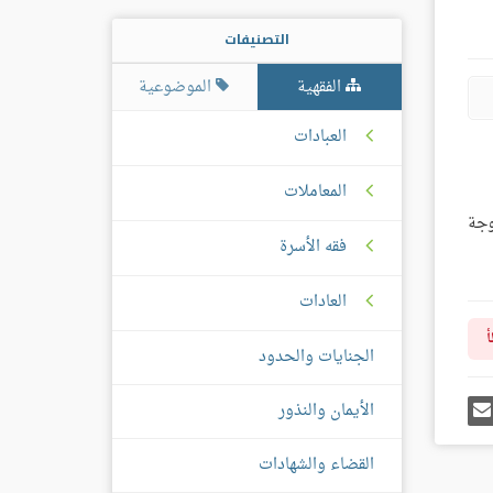
التصنيفات
الفقهية
الموضوعية
العبادات
المعاملات
وجة
فقه الأسرة
العادات
أ
الجنايات والحدود
رك
إرسل
الأيمان والنذور
ى
إيميل
غل
س
القضاء والشهادات