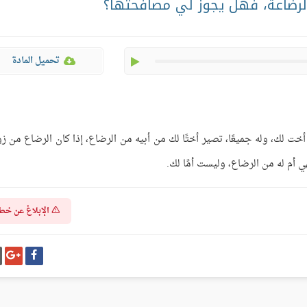
الرضاعة، فهل يجوز لي مصافحتها؟
play
تحميل المادة
خت لك، وله جميعًا، تصير أختًا لك من أبيه من الرضاع، إذا كان الرضاع من ز
ي أم له من الرضاع، وليست أمًا لك.
الإبلاغ عن خط
شارك
شا
على
عل
فيسبوك
غو
بل