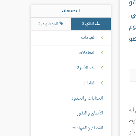
هو
التصنيفات
ي،
الفقهية
الموضوعية
وم
هو
العبادات
المعاملات
فقه الأسرة
العادات
الجنايات والحدود
أنه
الأيمان والنذور
قوت
القضاء والشهادات
 أو