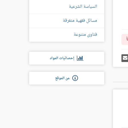
السياسة الشرعية
مسائل فقهية متفرقة
فتاوى متنوعة
أ
رك
إرسل
إحصائيات المواد
ى
إيميل
غل
س
عن الموقع