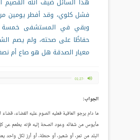
هذا السائل ضيف الله القصيم 
فشل كلوي، وقد أفطر يومين من 
وبقي في المستشفى خمسة عشر
حفاظًا على صحته، ولم يصم الش
معيار الصدقة هل هو صاع أم نصف 
max volume
-01:27
الجواب:
ما دام يرجو العافية فعليه الصوم عليه القضاء، قضاء 
مأيوس من شفائه وعود الصحة إليه فإنه يطعم عن
البلد من تمر، أو شعير، أو حنطة، أو أرز لكل واحد 