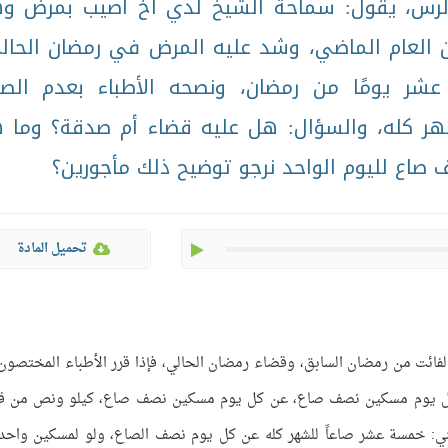
الرس، يقول: سماحة الشيخ لدي أخ أصيب بمرض و
العام الماضي، وشد عليه المرض في رمضان الحال
 يومًا من رمضان، ونصحه الأطباء بعدم الص
هر كله، والسؤال: هل عليه قضاء أم صدقة؟ وما 
صاع لليوم الواحد نرجو توضيح ذلك مأجورين؟
play
تحميل المادة
الفائت من رمضان السابق، وقضاء رمضان الحالي، فإذا قرر الأطباء المختصون 
 كل يوم مسكين نصف صاع، عن كل يوم مسكين نصف صاع، كيلو ونص من 
يعني: خمسة عشر صاعاً للشهر كله عن كل يوم نصف الصاع، ولو لمسكين واحد،