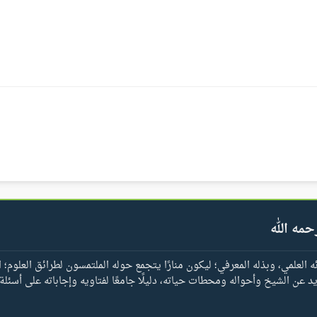
حمه الله
العلمي، وبذله المعرفي؛ ليكون منارًا يتجمع حوله الملتمسون لطرائق العلوم؛ ا
يد عن الشيخ وأحواله ومحطات حياته، دليلًا جامعًا لفتاويه وإجاباته على أسئلة