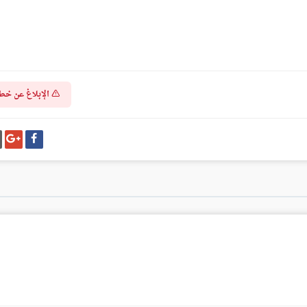
الإبلاغ عن خط
شارك
شا
على
عل
فيسبوك
غو
بل