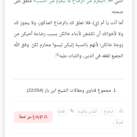
النبي ﷺ:
يحرم من الرضاع ما يحرم من النسب
متفق على
صحته.
أما أنت يا أم (ي)، فلا تعلق لك بالرضاع المذكور، ولا يجوز لك
ولا لأخواتك أن تكشفن لأبناء خالكن بسبب رضاعة أخيكن من
زوجة خالكن؛ لأنهم بالنسبة إليكن ليسوا محارم لكنْ. وفق الله
[1]
الجميع للفقه في الدين، والثبات عليه
.
مجموع فتاوى ومقالات الشيخ ابن باز (22/254).
الرضاع
اللباس والزينة
قضايا
الإبلاغ عن خطأ
المرأة