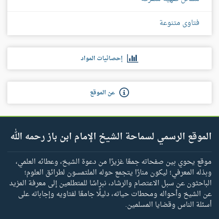
فتاوى متنوعة
إحصائيات المواد
عن الموقع
الموقع الرسمي لسماحة الشيخ الإمام ابن باز رحمه الله
موقع يحوي بين صفحاته جمعًا غزيرًا من دعوة الشيخ، وعطائه العلمي،
وبذله المعرفي؛ ليكون منارًا يتجمع حوله الملتمسون لطرائق العلوم؛
الباحثون عن سبل الاعتصام والرشاد، نبراسًا للمتطلعين إلى معرفة المزيد
عن الشيخ وأحواله ومحطات حياته، دليلًا جامعًا لفتاويه وإجاباته على
أسئلة الناس وقضايا المسلمين.