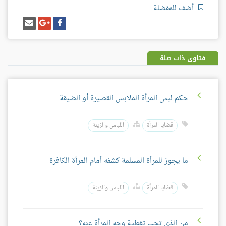
أضف للمفضلة
شارك
شارك
إرسل
على
على
إيميل
فيسبوك
غوغل
بلس
فتاوى ذات صلة
حكم لبس المرأة الملابس القصيرة أو الضيقة
قضايا المرأة
اللباس والزينة
ما يجوز للمرأة المسلمة كشفه أمام المرأة الكافرة
قضايا المرأة
اللباس والزينة
من الذي تجب تغطية وجه المرأة عنه؟