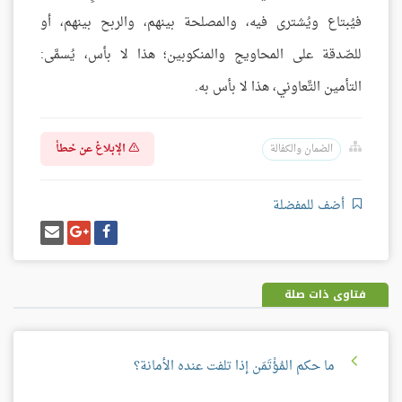
فيُبتاع ويُشترى فيه، والمصلحة بينهم، والربح بينهم، أو
للصّدقة على المحاويج والمنكوبين؛ هذا لا بأس، يُسمَّى:
التأمين التَّعاوني، هذا لا بأس به.
الإبلاغ عن خطأ
الضمان والكفالة
أضف للمفضلة
شارك
شارك
إرسل
على
على
إيميل
فيسبوك
غوغل
بلس
فتاوى ذات صلة
ما حكم المُؤْتَمَن إذا تلفت عنده الأمانة؟