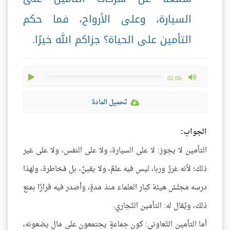
السيارة، وعلى الأرواح، فما حكم
التأمين على الحياة؟ جزاكم الله خيرًا.
play
max volume
-01:06
تحميل المادة
الجواب:
التأمين لا يجوز: لا على السيارة، ولا على النفس، ولا على غير
ذلك؛ لأنه غررٌ وربا، ليس فيه علمٌ، ولا يقينٌ، بل مُخاطرة، ولهذا
درسه مجلسُ هيئة كبار العلماء منذ مدةٍ، وأصدر فيه قرارًا بمنع
ذلك، ويُقال له: التأمين التّجاري.
أما التأمين التّعاوني: كون جماعةٍ يجتمعون على مالٍ يضعونه،