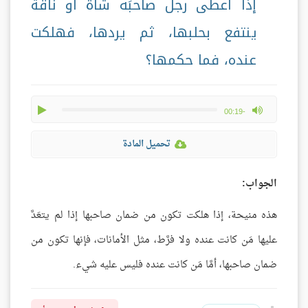
إذا أعطى رجلٌ صاحبَه شاةً أو ناقةً
ينتفع بحلبها، ثم يردها، فهلكت
عنده، فما حكمها؟
play
max volume
-00:19
تحميل المادة
الجواب:
هذه منيحة، إذا هلكت تكون من ضمان صاحبها إذا لم يتعَدَّ
عليها مَن كانت عنده ولا فرَّط، مثل الأمانات، فإنها تكون من
ضمان صاحبها، أمَّا مَن كانت عنده فليس عليه شيء.