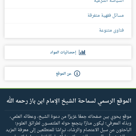
السياسة الشرعية
مسائل فقهية متفرقة
فتاوى متنوعة
إحصائيات المواد
عن الموقع
الموقع الرسمي لسماحة الشيخ الإمام ابن باز رحمه الله
موقع يحوي بين صفحاته جمعًا غزيرًا من دعوة الشيخ، وعطائه العلمي،
وبذله المعرفي؛ ليكون منارًا يتجمع حوله الملتمسون لطرائق العلوم؛
الباحثون عن سبل الاعتصام والرشاد، نبراسًا للمتطلعين إلى معرفة المزيد