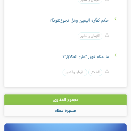
حكم كفَّارة اليمين وهل تجوزنقودًا؟
الأيمان والنذور
ما حكم قول "عليَّ الطلاق"؟
الطلاق
الأيمان والنذور
مجموع الفتاوى
مسيرة عطاء