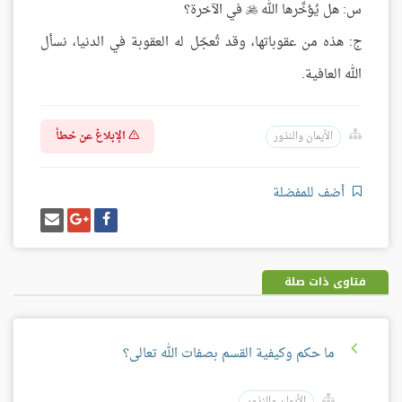
س: هل يُؤخِّرها الله
في الآخرة؟

ج: هذه من عقوباتها، وقد تُعجّل له العقوبة في الدنيا، نسأل
الله العافية.
الإبلاغ عن خطأ
الأيمان والنذور
أضف للمفضلة
شارك
شارك
إرسل
على
على
إيميل
فيسبوك
غوغل
بلس
فتاوى ذات صلة
ما حكم وكيفية القسم بصفات الله تعالى؟
الأيمان والنذور