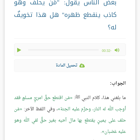
بعض الناس يقول: "مَن يحلف وهو
كاذب ينقطع ظهره" هل هذا تخويفٌ
له؟
play
max volume
-00:32
تحميل المادة
الجواب:
ما بلغني هذا، كلام النبي ﷺ:
مَن اقتطع حقَّ امرئٍ مسلمٍ فقد
أوجب الله له النار، وحرَّم عليه الجنة
، وفي اللفظ الآخر:
مَن
حلف على يمينٍ يقتطع بها مال أخيه بغير حقٍّ لقي الله وهو
عليه غضبان
.