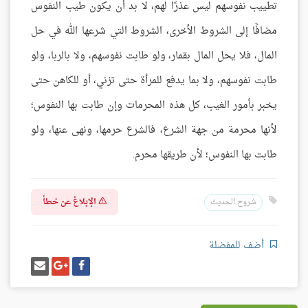
تطييب نفوسهم ليس عذرًا لهم، لا بد أن يكون طيب النفوس
مضافًا إلى الشروط الأخرى، الشروط التي شرعها الله في حل
المال، فلا يحل المال بقمار، ولو طابت نفوسهم، ولا بالربا، ولو
طابت نفوسهم، ولا بما يدفع للمرأة حتى تزني، أو للكاهن حتى
يخبر بأمور الغيب، كل هذه المحرمات وإن طابت بها النفوس؛
لأنها محرمة من جهة الشرع، فالشرع حرمها، ونهى عنها، ولو
طابت بها النفوس؛ لأن طريقها محرم.
الإبلاغ عن خطأ
شروح الحديث
أضف للمفضلة
شارك
شارك
إرسل
على
على
إيميل
فيسبوك
غوغل
بلس