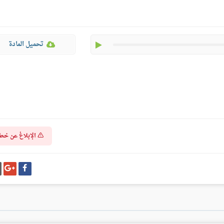
play
تحميل المادة
الإبلاغ عن خط
شارك
شا
على
عل
فيسبوك
غو
بل