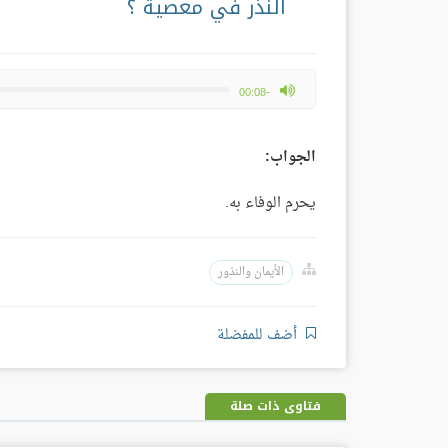
النذر في معصية ؟
max volume
-00:08
الجواب:
يحرم الوفاء به.
الأيمان والنذور
أضف للمفضلة
فتاوى ذات صلة