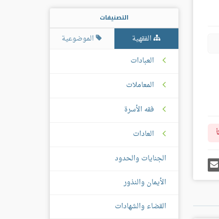
التصنيفات
الفقهية
الموضوعية
العبادات
المعاملات
فقه الأسرة
العادات
أ
الجنايات والحدود
رك
إرسل
ى
إيميل
غل
الأيمان والنذور
س
القضاء والشهادات