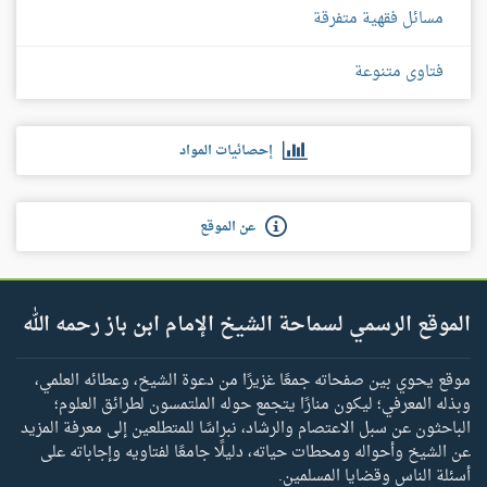
مسائل فقهية متفرقة
فتاوى متنوعة
إحصائيات المواد
عن الموقع
الموقع الرسمي لسماحة الشيخ الإمام ابن باز رحمه الله
موقع يحوي بين صفحاته جمعًا غزيرًا من دعوة الشيخ، وعطائه العلمي،
وبذله المعرفي؛ ليكون منارًا يتجمع حوله الملتمسون لطرائق العلوم؛
الباحثون عن سبل الاعتصام والرشاد، نبراسًا للمتطلعين إلى معرفة المزيد
عن الشيخ وأحواله ومحطات حياته، دليلًا جامعًا لفتاويه وإجاباته على
أسئلة الناس وقضايا المسلمين.