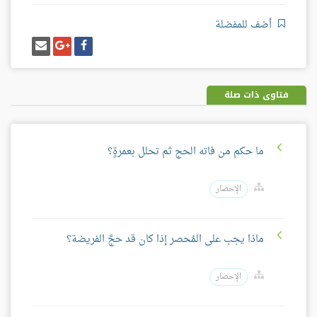
أضف للمفضلة
شارك
شارك
إرسل
على
على
إيميل
فيسبوك
غوغل
بلس
فتاوى ذات صلة
ما حكم من فاته الحج ثم تحلل بعمرةٍ؟
الإحصار
ماذا يجب على المُحصر إذا كان قد حجَّ الفريضة؟
الإحصار