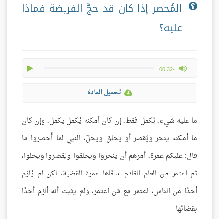
المُحصر إذا كان قد حجَّ الفريضة فماذا
عليه؟
play
max volume
-00:32
تحميل المادة
ما عليه شيء، يُكمل فقط، إن كان أمكنه يُكمل يكمل، وإن كان
ما أمكنه ينحر ويُقصر أو يحلق ويحلّ، النبي لما أُحصروا ما
قال: عليكم عمرة، أمرهم أن ينحروا ويحلقوا ويُقصروا ويحلوا،
ثم اعتمر من العام القادم، سمَّاها عمرة القضية، لكن لم يُلزم
أحدًا من الناس، اعتمر مع مَن اعتمر، ولم يثبت أنه ألزم أحدًا
بقضائها.