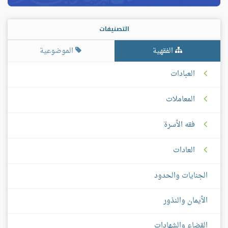
التصنيفات
الفقهية
الموضوعية
العبادات
المعاملات
فقه الأسرة
العادات
الجنايات والحدود
الأيمان والنذور
القضاء والشهادات