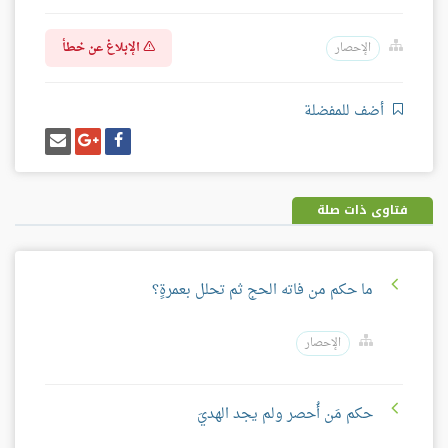
الإبلاغ عن خطأ
الإحصار
أضف للمفضلة
شارك
شارك
إرسل
على
على
إيميل
فيسبوك
غوغل
بلس
فتاوى ذات صلة
ما حكم من فاته الحج ثم تحلل بعمرةٍ؟
الإحصار
حكم مَن أُحصر ولم يجد الهديَ