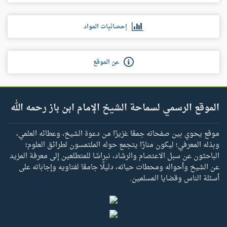
إحصائيات المواد
عن الموقع
الموقع الرسمي لسماحة الشيخ الإمام ابن باز رحمه الله
موقع يحوي بين صفحاته جمعًا غزيرًا من دعوة الشيخ، وعطائه العلمي،
وبذله المعرفي؛ ليكون منارًا يتجمع حوله الملتمسون لطرائق العلوم؛
الباحثون عن سبل الاعتصام والرشاد، نبراسًا للمتطلعين إلى معرفة المزيد
عن الشيخ وأحواله ومحطات حياته، دليلًا جامعًا لفتاويه وإجاباته على
أسئلة الناس وقضايا المسلمين.