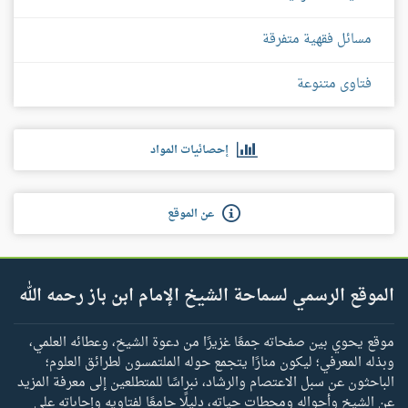
مسائل فقهية متفرقة
فتاوى متنوعة
إحصائيات المواد
عن الموقع
الموقع الرسمي لسماحة الشيخ الإمام ابن باز رحمه الله
موقع يحوي بين صفحاته جمعًا غزيرًا من دعوة الشيخ، وعطائه العلمي،
وبذله المعرفي؛ ليكون منارًا يتجمع حوله الملتمسون لطرائق العلوم؛
الباحثون عن سبل الاعتصام والرشاد، نبراسًا للمتطلعين إلى معرفة المزيد
عن الشيخ وأحواله ومحطات حياته، دليلًا جامعًا لفتاويه وإجاباته على