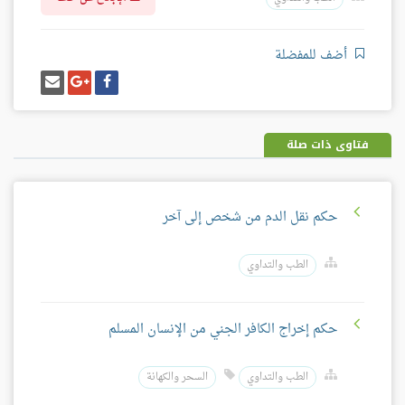
أضف للمفضلة
شارك
شارك
إرسل
على
على
إيميل
فيسبوك
غوغل
بلس
فتاوى ذات صلة
حكم نقل الدم من شخص إلى آخر
الطب والتداوي
حكم إخراج الكافر الجني من الإنسان المسلم
الطب والتداوي
السحر والكهانة